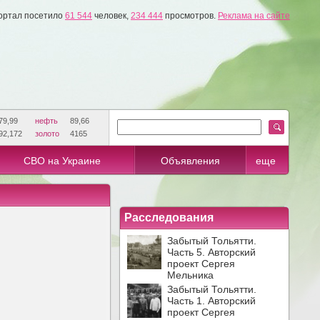
ортал посетило
61 544
человек,
234 444
просмотров.
Реклама на сайте
79,99
нефть
89,66
92,172
золото
4165
СВО на Украине
Объявления
еще
Расследования
Забытый Тольятти.
Часть 5. Авторский
проект Сергея
Мельника
Забытый Тольятти.
Часть 1. Авторский
проект Сергея