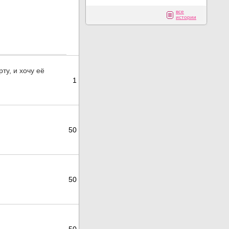
все
истории
рту, и хочу её
1
50
50