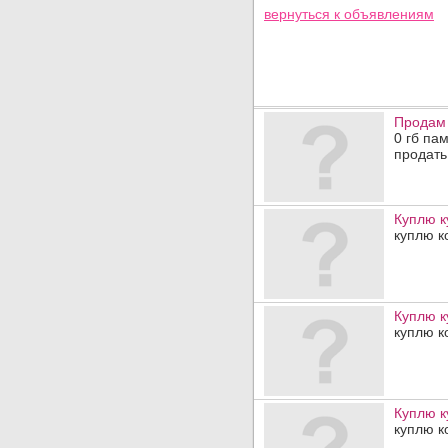
вернуться к
объявлениям
Продам 
0 гб пам
продать,
Куплю к
куплю к
Куплю к
куплю к
Куплю к
куплю к