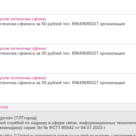
уплю котеночка сфинкс
отеночка сфинкса за 50 рублей тел. 89649685027 организация
уплю котеночка сфинкс
отеночка сфинкса за 50 рублей тел. 89649685027 организация
уплю котеночка сфинкс
отеночка сфинкса за 50 рублей тел. 89649685027 организация
ение
gorod» (ТЛТгород)
ой службой по надзору в сфере связи, информационных технологи
комнадзор) серия Эл № ФС77-85542 от 04.07.2023 г.
сайта TLTgorod.ru допускается только со ссылкой на издание, с указанием 