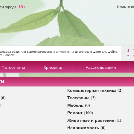
18+
В марте п
ти города.
$
амарца обвинили в домогательстве к египтянке на дискотеке в Шарм-эль-Шейхе
се новости
€
Фотоотчеты
Криминал
Расследования
ти
Компьютерная техника (2)
(0)
Телефоны (2)
)
Мебель (0)
Ремонт (100)
Животные и растения (11)
Недвижимость (0)