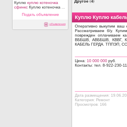
Другое (4)
Куплю
куплю котеночка
сфинкс
Куплю котеночка ...
Подать объявление
Куплю Куплю кабель
Фото объявления
объявления
Оперативно выкупим ваш с
Рассматриваем б/у. Купи
поврежден оплачиваем ка
ВББШВ, АВББШВ, КВВГ, К
КАБЕЛЬ ГЕРДА. ТППЭП, СОБИ
Цена:
10 000 000
руб.
Контакты: тел. 8-922-230-1
Дата размещения: 19.06.2
Категория: Ремонт
Просмотров: 166