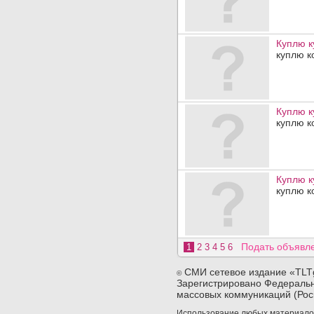
Куплю к
куплю к
Куплю к
куплю к
Куплю к
куплю к
Подать объявл
1
2
3
4
5
6
СМИ сетевое издание «TLT
©
Зарегистрировано Федеральн
массовых коммуникаций (Рос
Использование любых материалов 