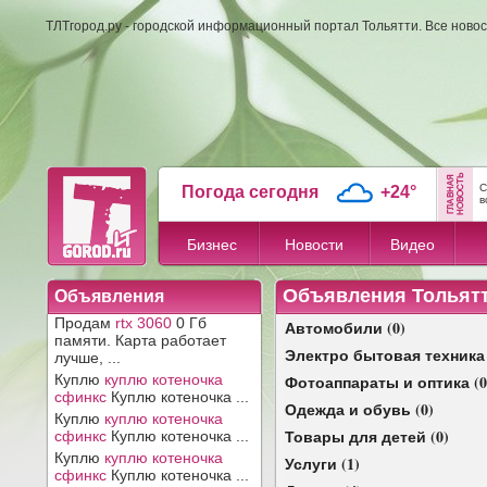
ТЛТгород.ру - городской информационный портал Тольятти. Все новос
С
Погода сегодня
+24°
в
Бизнес
Новости
Видео
Объявления Тольят
Объявления
Продам
rtx 3060
0 Гб
Автомобили (0)
памяти. Карта работает
Электро бытовая техника 
лучше, ...
Куплю
куплю котеночка
Фотоаппараты и оптика (0
сфинкс
Куплю котеночка ...
Одежда и обувь (0)
Куплю
куплю котеночка
Товары для детей (0)
сфинкс
Куплю котеночка ...
Куплю
куплю котеночка
Услуги (1)
сфинкс
Куплю котеночка ...