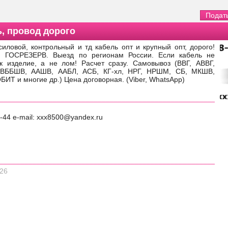
, провод дорого
иловой, контрольный и тд кабель опт и крупный опт, дорого!
м ГОСРЕЗЕРВ. Выезд по регионам России. Если кабель не
к изделие, а не лом! Расчет сразу. Самовывоз (ВВГ, АВВГ,
ВББШВ, ААШВ, ААБЛ, АСБ, КГ-хл, НРГ, НРШМ, СБ, МКШВ,
Т и многие др.) Цена договорная. (Viber, WhatsApp)
1-44 e-mail: xxx8500@yandex.ru
026