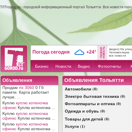
ТЛТгород.ру - городской информационный портал Тольятти. Все новости гор
(видео) На улиц
Погода сегодня
+24°
Человек-паука
все новости
Бизнес
Новости
Видео
Фотоотчеты
Объявления Тольятти
Объявления
Продам
rtx 3060
0 Гб
Автомобили (0)
памяти. Карта работает
Электро бытовая техника (0)
лучше, ...
Куплю
куплю котеночка
Фотоаппараты и оптика (0)
сфинкс
Куплю котеночка ...
Одежда и обувь (0)
Куплю
куплю котеночка
сфинкс
Куплю котеночка ...
Товары для детей (0)
Куплю
куплю котеночка
Услуги (1)
сфинкс
Куплю котеночка ...