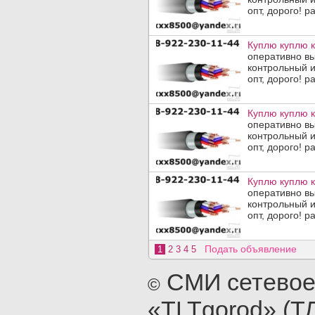
опт, дорого! р
Куплю куплю к
оперативно в
контрольный и
опт, дорого! р
Куплю куплю к
оперативно в
контрольный и
опт, дорого! р
Куплю куплю к
оперативно в
контрольный и
опт, дорого! р
Подать объявление
1
2
3
4
5
СМИ сетевое
©
«TLTgorod» (Т