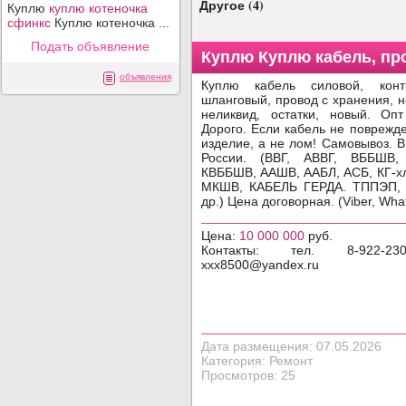
Другое (4)
Куплю
куплю котеночка
сфинкс
Куплю котеночка ...
Подать объявление
Куплю Куплю кабель, пр
Фото объявления
объявления
Куплю кабель силовой, конт
шланговый, провод с хранения, 
неликвид, остатки, новый. Оп
Дорого. Если кабель не поврежд
изделие, а не лом! Самовывоз. 
России. (ВВГ, АВВГ, ВББШВ,
КВББШВ, ААШВ, ААБЛ, АСБ, КГ-хл
МКШВ, КАБЕЛЬ ГЕРДА. ТППЭП,
др.) Цена договорная. (Viber, Wha
Цена:
10 000 000
руб.
Контакты: тел. 8-922-230
xxx8500@yandex.ru
Дата размещения: 07.05.2026
Категория: Ремонт
Просмотров: 25