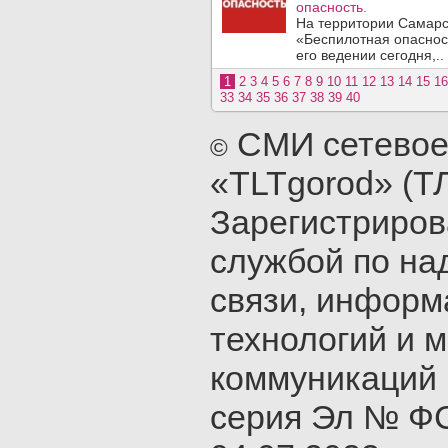
опасность.
На территории Самарс
«Беспилотная опаснос
его ведении сегодня,..
1
2
3
4
5
6
7
8
9
10
11
12
13
14
15
16
33
34
35
36
37
38
39
40
СМИ сетевое
©
«TLTgorod» (Т
Зарегистриро
службой по на
связи, инфор
технологий и 
коммуникаций 
серия Эл № ФС