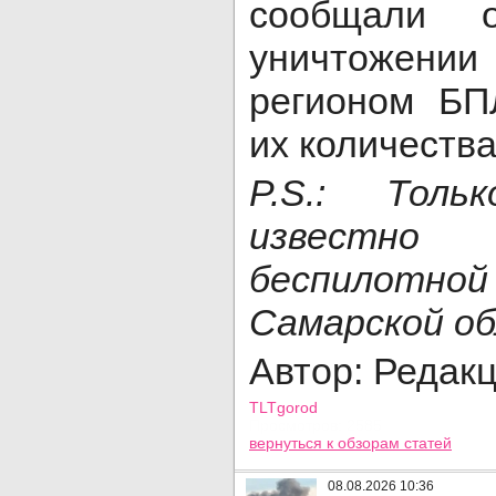
сообщали 
уничтожени
регионом БП
их количества
P.S.: Тол
известн
беспилотно
Самарской об
Автор: Редак
TLTgorod
Просмотров: 2585
вернуться
к обзорам статей
08.08.2026 10:36