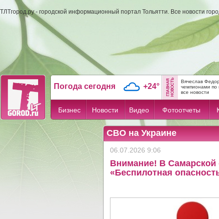
ТЛТгород.ру - городской информационный портал Тольятти. Все новости гор
Вячеслав Федор
Погода сегодня
+24°
чемпионами по 
все новости
Бизнес
Новости
Видео
Фотоотчеты
СВО на Украине
06.07.2026 9:06
Внимание! В Самарской 
«Беспилотная опасност