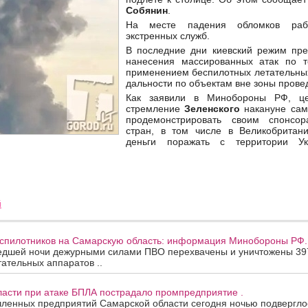
Собянин
.
На месте падения обломков рабо
экстренных служб.
В последние дни киевский режим пр
нанесения массированных атак по т
применением беспилотных летательны
дальности по объектам вне зоны пров
Как заявили в Минобороны РФ, це
стремление
Зеленского
накануне са
продемонстрировать своим спонсо
стран, в том числе в Великобритани
деньги поражать с территории Ук
й
еспилотников на Самарскую область: информация Минобороны РФ.
едшей ночи дежурными силами ПВО перехвачены и уничтожены 39
ательных аппаратов ..
ласти при атаке БПЛА пострадало промпредприятие .
ленных предприятий Самарской области сегодня ночью подверглос