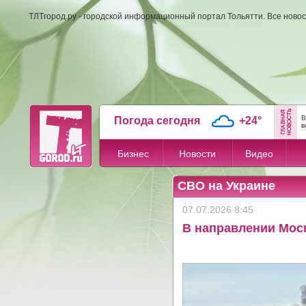
ТЛТгород.ру - городской информационный портал Тольятти. Все новос
В
Погода сегодня
+24°
в
Бизнес
Новости
Видео
СВО на Украине
07.07.2026 8:45
В направлении Моск