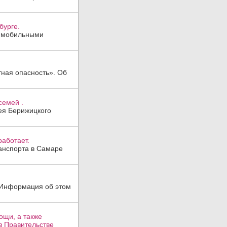
бурге.
, мобильными
тная опасность». Об
семей .
гея Берижицкого
аботает.
анспорта в Самаре
. Информация об этом
ощи, а также
в Правительстве