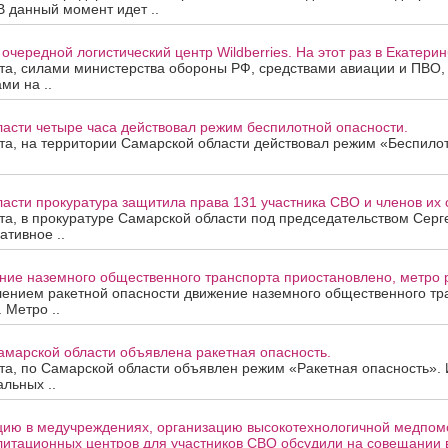
В данный момент идет ..
очередной логистический центр Wildberries. На этот раз в Екатерин
ста, силами министерства обороны РФ, средствами авиации и ПВО
ми на ..
асти четыре часа действовал режим беспилотной опасности.
ста, на территории Самарской области действовал режим «Беспило
асти прокуратура защитила права 131 участника СВО и членов их 
ста, в прокуратуре Самарской области под председательством Сер
ативное ..
ие наземного общественного транспорта приостановлено, метро р
лением ракетной опасности движение наземного общественного тр
 Метро ..
амарской области объявлена ракетная опасность.
ста, по Самарской области объявлен режим «Ракетная опасность»
альных ..
цию в медучреждениях, организацию высокотехнологичной медпом
литационных центров для участников СВО обсудили на совещании 