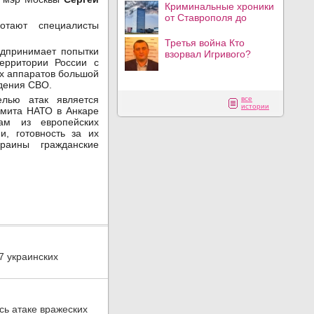
Криминальные хроники
от Ставрополя до
тают специалисты
Третья война Кто
едпринимает попытки
взорвал Игривого?
ерритории России с
х аппаратов большой
едения СВО.
лью атак является
все
истории
ммита НАТО в Анкаре
рам из европейских
и, готовность за их
раины гражданские
7 украинских
ь атаке вражеских