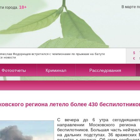
18+
В марте п
ти города.
$
ячеслав Федорищев встретился с чемпионами по прыжкам на батуте
се новости
€
Фотоотчеты
Криминал
Расследования
овского региона летело более 430 беспилотнико
С вечера до 6 утра сегодняшнег
направлении Московского региона
беспилотников. Большая часть нейтра
на дальних подступах. 36 вражеских
подлёте к столице. Об этом сообщае