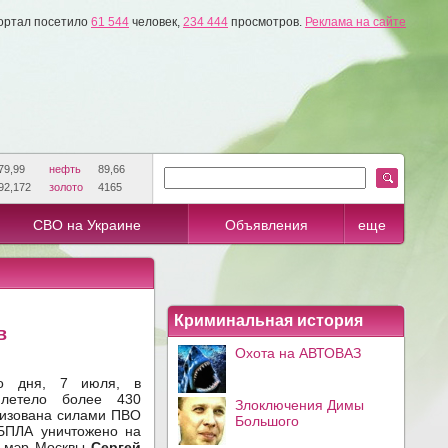
ортал посетило
61 544
человек,
234 444
просмотров.
Реклама на сайте
79,99
нефть
89,66
92,172
золото
4165
СВО на Украине
Объявления
еще
Криминальная история
в
Охота на АВТОВАЗ
о дня, 7 июля, в
 летело более 430
Злоключения Димы
лизована силами ПВО
Большого
 БПЛА уничтожено на
т мэр Москвы
Сергей