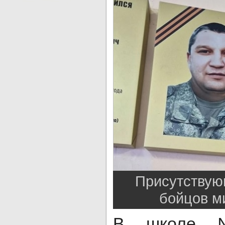
Присутствую
бойцов м
В школе №