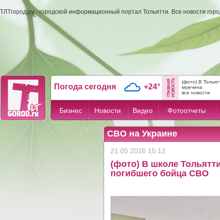
ТЛТгород.ру - городской информационный портал Тольятти. Все новости гор
(фото) В Толья
Погода сегодня
+24°
мужчина
все новости
Бизнес
Новости
Видео
Фотоотчеты
СВО на Украине
21.05.2026 15:12
(фото) В школе Тольятт
погибшего бойца СВО