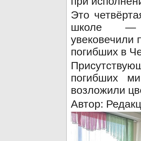
при исполнени
Это четвёрта
школе —
увековечили 
погибших в Ч
Присутствую
погибших ми
возложили цв
Автор: Редак