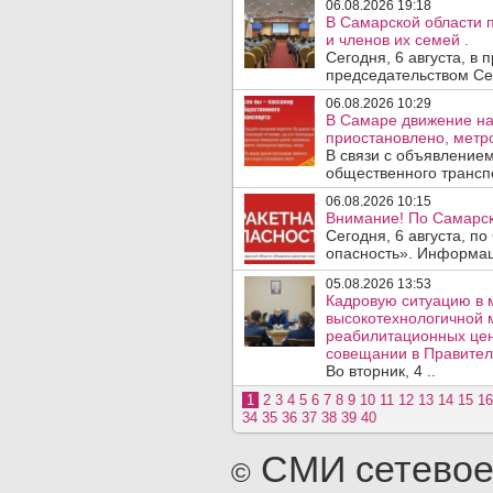
06.08.2026 19:18
В Самарской области 
и членов их семей .
Сегодня, 6 августа, в
председательством Се
06.08.2026 10:29
В Самаре движение на
приостановлено, метро
В связи с объявление
общественного трансп
06.08.2026 10:15
Внимание! По Самарск
Сегодня, 6 августа, п
опасность». Информаци
05.08.2026 13:53
Кадровую ситуацию в 
высокотехнологичной 
реабилитационных цен
совещании в Правител
Во вторник, 4 ..
1
2
3
4
5
6
7
8
9
10
11
12
13
14
15
16
34
35
36
37
38
39
40
СМИ сетевое
©