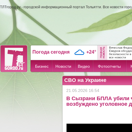
ТЛТгород.ру - городской информационный портал Тольятти. Все новости гор
Вячеслав Федо
Евкуров обсуди
Погода сегодня
+24°
безопасности в .
все новости
Бизнес
Новости
Видео
Фотоотчеты
СВО на Украине
21.05.2026 16:54
В Сызрани БПЛА убили 
возбуждено уголовное 