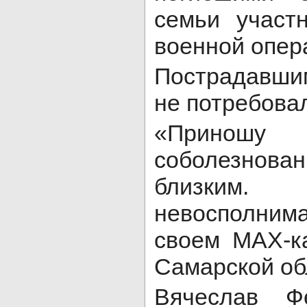
семьи участ
военной опер
Пострадавши
не потребова
«Приношу
соболезнов
близким.
невосполним
своем МАХ-к
Самарской об
Вячеслав Ф