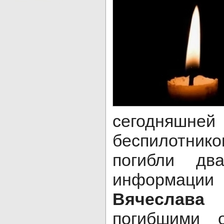
сегодня
беспилотни
погибли дв
информации
Вячеслав
погибшими 