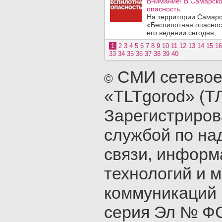
Внимание! В Самарско
опасность.
На территории Самарс
«Беспилотная опаснос
его ведении сегодня,..
1
2
3
4
5
6
7
8
9
10
11
12
13
14
15
16
33
34
35
36
37
38
39
40
СМИ сетевое
©
«TLTgorod» (Т
Зарегистриро
службой по на
связи, инфор
технологий и 
коммуникаций 
серия Эл № ФС