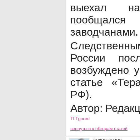
выехал н
пообщался
заводчанами.
Следствен
России пос
возбуждено у
статье «Тер
РФ).
Автор: Редак
TLTgorod
Просмотров: 2395
вернуться
к обзорам статей