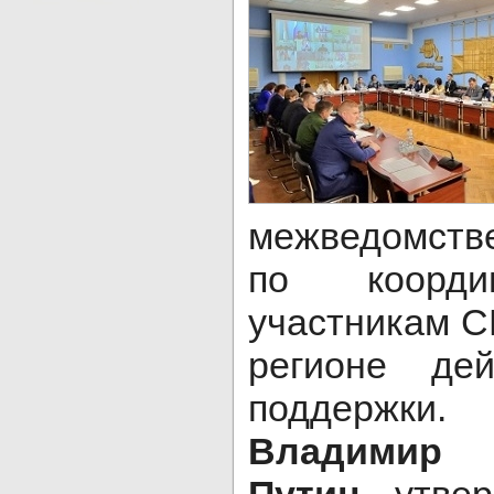
межведомст
по коорди
участникам С
регионе де
поддержк
Владимир 