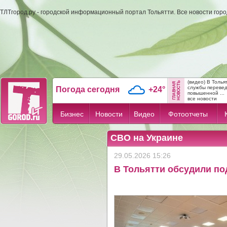
ТЛТгород.ру - городской информационный портал Тольятти. Все новости гор
(видео) В Толь
службы переве
Погода сегодня
+24°
повышенной ...
все новости
Бизнес
Новости
Видео
Фотоотчеты
СВО на Украине
29.05.2026 15:26
В Тольятти обсудили по