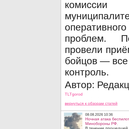
комисс
муниципа
оперативно
проблем. П
провели приё
бойцов — все
контроль.
Автор: Редак
TLTgorod
Просмотров: 1914
вернуться
к обзорам статей
08.08.2026 10:36
Ночная атака беспило
Минобороны РФ.
В течение прошедшей