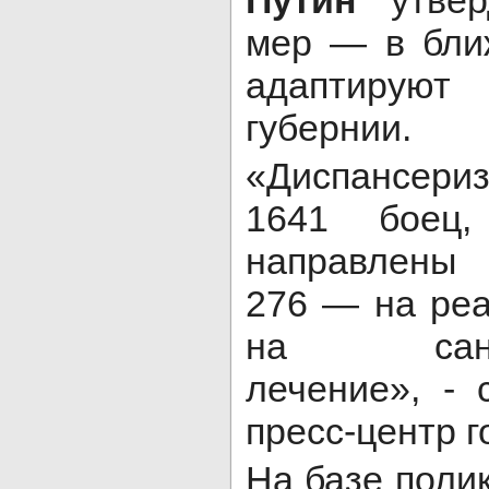
Путин
утвер
мер — в бли
адаптиру
губернии.
«Диспансер
1641 боец
направлены 
276 — на ре
на санато
лечение», - 
пресс-центр 
На базе поли