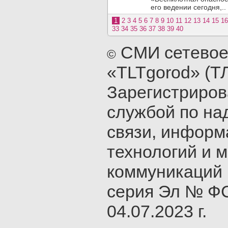
его ведении сегодня,..
1
2
3
4
5
6
7
8
9
10
11
12
13
14
15
16
33
34
35
36
37
38
39
40
СМИ сетевое
©
«TLTgorod» (Т
Зарегистриро
службой по на
связи, инфор
технологий и 
коммуникаций 
серия Эл № ФС
04.07.2023 г.