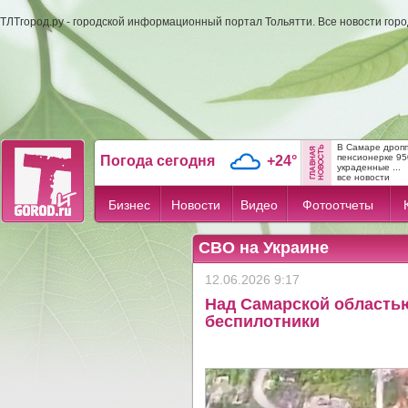
ТЛТгород.ру - городской информационный портал Тольятти. Все новости гор
В Самаре дропп
пенсионерке 95
Погода сегодня
+24°
украденные ...
все новости
Бизнес
Новости
Видео
Фотоотчеты
СВО на Украине
12.06.2026 9:17
Над Самарской область
беспилотники