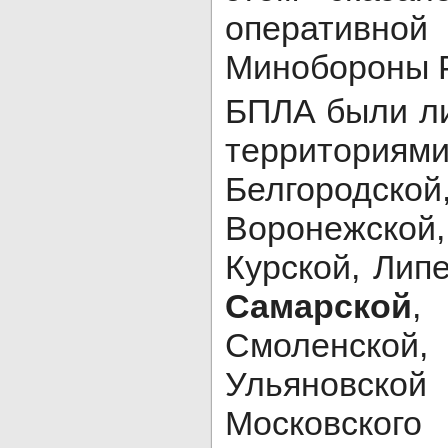
операти
Минобороны 
БПЛА были л
территориям
Белгородск
Воронежско
Курской, Липе
Самарской
,
Смоленско
Ульяновск
Московск