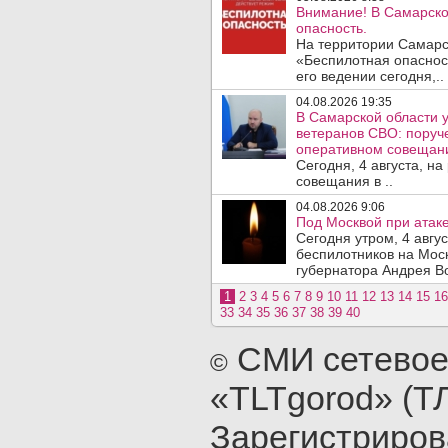
Внимание! В Самарско
опасность.
На территории Самарс
«Беспилотная опаснос
его ведении сегодня,..
04.08.2026 19:35
В Самарской области у
ветеранов СВО: поруч
оперативном совещан
Сегодня, 4 августа, н
совещания в ..
04.08.2026 9:06
Под Москвой при атаке
Сегодня утром, 4 авгу
беспилотников на Мос
губернатора Андрея Во
1
2
3
4
5
6
7
8
9
10
11
12
13
14
15
16
33
34
35
36
37
38
39
40
СМИ сетевое
©
«TLTgorod» (Т
Зарегистриро