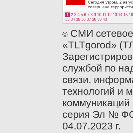
Сегодня утром, 2 авгу
совершена террористич
1
2
3
4
5
6
7
8
9
10
11
12
13
14
15
16
33
34
35
36
37
38
39
40
СМИ сетевое
©
«TLTgorod» (Т
Зарегистриро
службой по на
связи, инфор
технологий и 
коммуникаций 
серия Эл № ФС
04.07.2023 г.