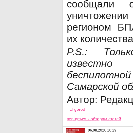
сообщали 
уничтожени
регионом БП
их количества
P.S.: Тол
известн
беспилотно
Самарской об
Автор: Редак
TLTgorod
Просмотров: 2506
вернуться
к обзорам статей
06.08.2026 10:29