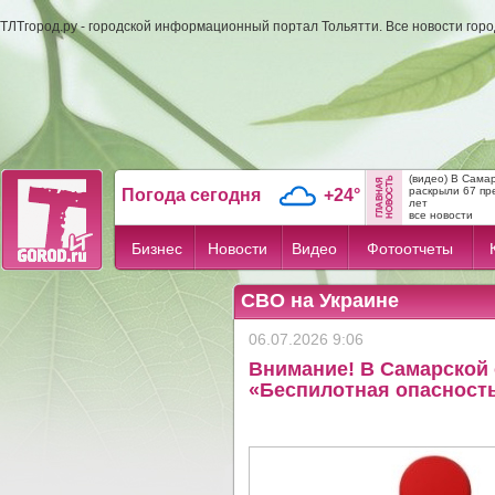
ТЛТгород.ру - городской информационный портал Тольятти. Все новости гор
(видео) В Сама
раскрыли 67 пр
Погода сегодня
+24°
лет
все новости
Бизнес
Новости
Видео
Фотоотчеты
СВО на Украине
06.07.2026 9:06
Внимание! В Самарской 
«Беспилотная опасност