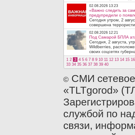
02.08.2026 13:23
«Важно следить за са
предупредили о появле
Сегодня утром, 2 авгу
совершена террористич
02.08.2026 12:21
Под Самарой БПЛА атак
Сегодня, 2 августа, у
Wildberries, располож
своих соцсетях губерна
1
2
3
4
5
6
7
8
9
10
11
12
13
14
15
16
33
34
35
36
37
38
39
40
СМИ сетевое
©
«TLTgorod» (Т
Зарегистриро
службой по на
связи, инфор