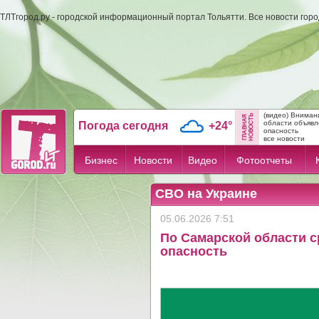
ТЛТгород.ру - городской информационный портал Тольятти. Все новости гор
(видео) Вниман
области объявл
Погода сегодня
+24°
опасность
все новости
Бизнес
Новости
Видео
Фотоотчеты
СВО на Украине
05.06.2026 7:51
По Самарской области 
опасность