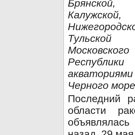
Брянской,
Калужско
Нижегородс
Тульско
Московск
Республик
акваториям
Черного море
Последний р
области рак
объявлялас
назад, 29 мая