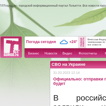
ТЛТгород.ру - городской информационный портал Тольятти. Все новости гор
Вячеслав Федор
Погода сегодня
+24°
чемпионами по 
все новости
Бизнес
Новости
Видео
Фотоотчеты
СВО на Украине
31.03.2023 12:14
Официально: отправки 
будет
В российс