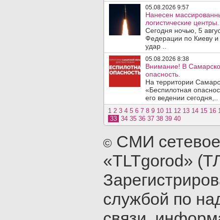
05.08.2026 9:57
Нанесен массированны
логистические центры.
Сегодня ночью, 5 авг
Федерации по Киеву и
удар ..
05.08.2026 8:38
Внимание! В Самарско
опасность.
На территории Самарс
«Беспилотная опаснос
его ведении сегодня,..
1
2
3
4
5
6
7
8
9
10
11
12
13
14
15
16
33
34
35
36
37
38
39
40
СМИ сетевое
©
«TLTgorod» (Т
Зарегистриро
службой по на
связи, инфор