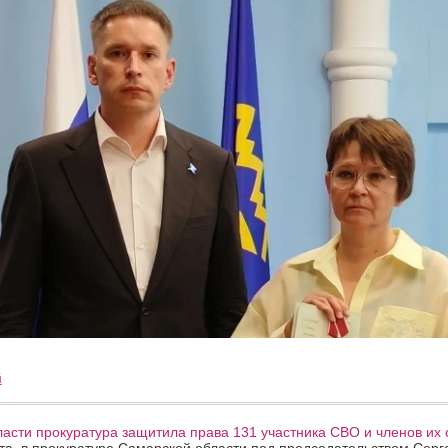
й
асти прокуратура защитила права 131 участника СВО и членов их 