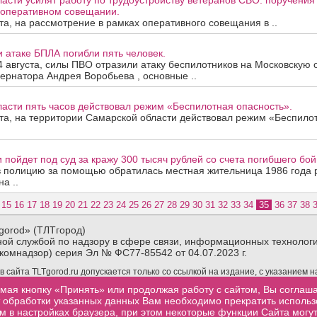
асти усилят работу по трудоустройству ветеранов СВО: поручения
оперативном совещании.
ста, на рассмотрение в рамках оперативного совещания в ..
 атаке БПЛА погибли пять человек.
4 августа, силы ПВО отразили атаку беспилотников на Московскую 
рнатора Андрея Воробьева , основные ..
асти пять часов действовал режим «Беспилотная опасность».
ста, на территории Самарской области действовал режим «Беспило
 пойдет под суд за кражу 300 тысяч рублей со счета погибшего бо
 в полицию за помощью обратилась местная жительница 1986 год
а ..
15
16
17
18
19
20
21
22
23
24
25
26
27
28
29
30
31
32
33
34
35
36
37
38
gorod» (ТЛТгород)
ой службой по надзору в сфере связи, информационных технологи
комнадзор) серия Эл № ФС77-85542 от 04.07.2023 г.
сайта TLTgorod.ru допускается только со ссылкой на издание, с указанием 
материалов TLTgorod.ru в интернете обязательна гиперссылка (активная ссы
мая кнопку «Принять» или продолжая работу с сайтом, Вы соглаш
торой взята информация, размещенная не позже первого абзаца публикуемого
от обработки указанных данных Вам необходимо прекратить исполь
м в настройках браузера, при этом некоторые функции Сайта могут
.ru