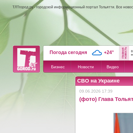
ТЛТгород.ру - городской информационный портал Тольятти. Все новос
В
Погода сегодня
+24°
в
Бизнес
Новости
Видео
СВО на Украине
09.06.2026 17:39
(фото) Глава Толья