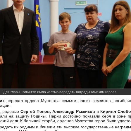
Для главы Тольятти было честью передать награды близким героев
их
передал ордена Мужества семьям наших земляков, погибших
рации.
о, рядовые
Сергей Попов, Александр Рыжиков
и
Кирилл Слоб
тали на защиту Родины. Парни достойно показали себя в зоне 
ский долг. К большой скорби, орденов Мужества герои были удост
редать их родным и близким эти высокие государственные награды