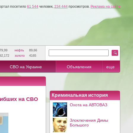
ортал посетило
61 544
человек,
234 444
просмотров.
Реклама на сайте
79,99
нефть
89,66
92,172
золото
4165
СВО на Украине
Объявления
еще
Криминальная история
гибших на СВО
Охота на АВТОВАЗ
Злоключения Димы
Большого