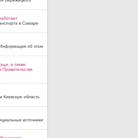
гея Берижицкого
аботает.
анспорта в Самаре
. Информация об этом
ощи, а также
в Правительстве
и Киевскую область
ициальные источники