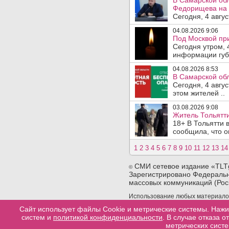
В Самарской обл
Федорищева на 
Сегодня, 4 авгу
04.08.2026 9:06
Под Москвой при
Сегодня утром, 
информации губе
04.08.2026 8:53
В Самарской обл
Сегодня, 4 авгу
этом жителей ..
03.08.2026 9:08
Житель Тольятти
18+ В Тольятти
сообщила, что он
1
2
3
4
5
6
7
8
9
10
11
12
13
14
СМИ сетевое издание «TLT
©
Зарегистрировано Федеральн
массовых коммуникаций (Рос
Использование любых материалов 
сайта. При использовании любых 
Сайт использует файлы Cookie и метрические системы. Нажи
конкретную страницу сайта, с ко
систем и
политикой конфиденциальности
. В случае отказа 
материала.
метрических систе
Разработка сайтов в тольятти
web-good