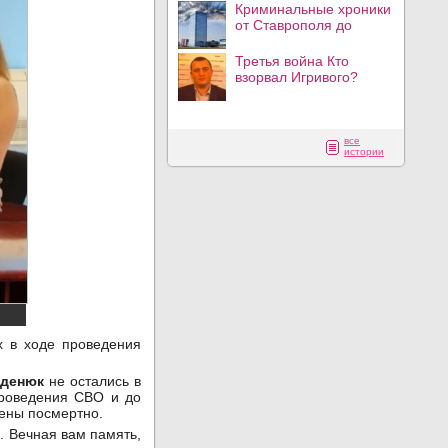
Криминальные хроники
от Ставрополя до
Третья война Кто
взорвал Игривого?
все
истории
 в ходе проведения
оденюк
не остались в
проведения СВО и до
оены посмертно.
. Вечная вам память,