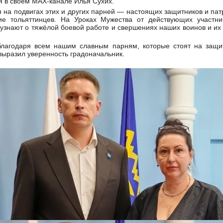
ня в своем МАХ-канале Илья Сухих.
я на подвигах этих и других парней — настоящих защитников и па
е тольяттинцев. На Уроках Мужества от действующих участни
узнают о тяжёлой боевой работе и свершениях наших воинов и и
благодаря всем нашим славным парням, которые стоят на защи
 выразил уверенность градоначальник.