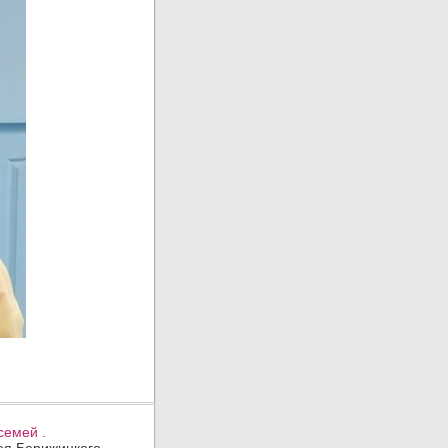
семей .