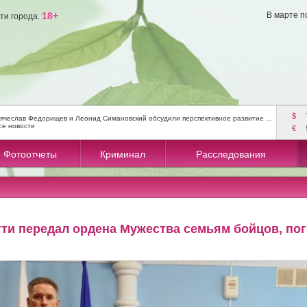
18+
В марте п
ти города.
$
ячеслав Федорищев и Леонид Симановский обсудили перспективное развитие ...
се новости
€
Фотоотчеты
Криминал
Расследования
тти передал ордена Мужества семьям бойцов, по