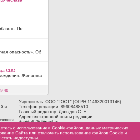
 Вячеслава
область. По
тная опасность». Об
йца СВО.
а рождения. Женщина
39
40
Учредитель: ООО "ГОСТ" (ОГРН 1146320013146)
й и
Телефон редакции: 89608488510
Главный редактор: Давыдов С. Н.
Адрес электронной почты редакции:
названия
davidoff.06@mail.ru
лка) на
Возрастное ограничение:
18+
аетесь с использованием Cookie-файлов, данных метрических
зование Сайта или отключить использование файлов Cookie и
 стать недоступны.