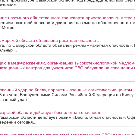
ста, в прокуратуре Самарской области под председательством Сер
ативное ..
ие наземного общественного транспорта приостановлено, метро р
лением ракетной опасности движение наземного общественного тр
 Метро ..
амарской области объявлена ракетная опасность.
ста, по Самарской области объявлен режим «Ракетная опасность»
альных ..
цию в медучреждениях, организацию высокотехнологичной медпом
литационных центров для участников СВО обсудили на совещании 
ованный удар по Киеву, поражены военные логистические центры.
5 августа, Вооруженными Силами Российской Федерации по Киеву 
ванный удар ..
арской области действует беспилотная опасность.
Самарской области действует режим «Беспилотная опасность». Оф
ведении сегодня,..