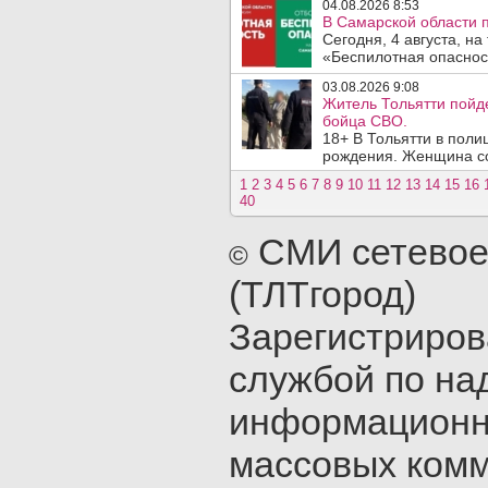
04.08.2026 8:53
В Самарской области 
Сегодня, 4 августа, н
«Беспилотная опасност
03.08.2026 9:08
Житель Тольятти пойде
бойца СВО.
18+ В Тольятти в пол
рождения. Женщина со
1
2
3
4
5
6
7
8
9
10
11
12
13
14
15
16
40
СМИ сетевое
©
(ТЛТгород)
Зарегистриро
службой по на
информационн
массовых ком