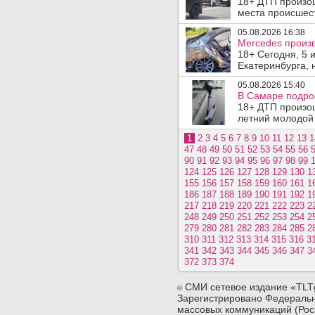
18+ ДТП произош
места происшеств
05.08.2026 16:38
Mercedes произв
18+ Сегодня, 5 
Екатеринбурга, 
05.08.2026 15:40
В Самаре подрос
18+ ДТП произо
летний молодой 
1
2
3
4
5
6
7
8
9
10
11
12
13
1
47
48
49
50
51
52
53
54
55
56
90
91
92
93
94
95
96
97
98
99
124
125
126
127
128
129
130
1
155
156
157
158
159
160
161
1
186
187
188
189
190
191
192
1
217
218
219
220
221
222
223
2
248
249
250
251
252
253
254
2
279
280
281
282
283
284
285
2
310
311
312
313
314
315
316
3
341
342
343
344
345
346
347
3
372
373
374
СМИ сетевое издание «TLT
©
Зарегистрировано Федеральн
массовых коммуникаций (Рос