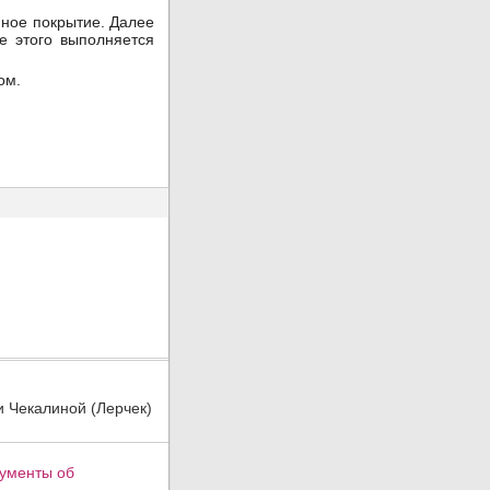
нное покрытие. Далее
е этого выполняется
ом.
и Чекалиной (Лерчек)
кументы об