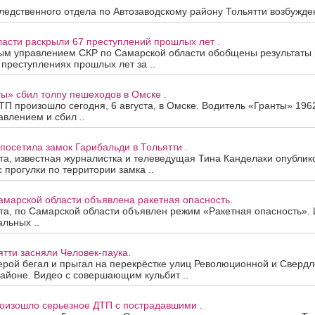
едственного отдела по Автозаводскому району Тольятти возбужден
асти раскрыли 67 преступлений прошлых лет .
ым управлением СКР по Самарской области обобщены результаты
 преступлениях прошлых лет за ..
ы» сбил толпу пешеходов в Омске .
П произошло сегодня, 6 августа, в Омске. Водитель «Гранты» 196
авлением и сбил ..
посетила замок Гарибальди в Тольятти .
ста, известная журналистка и телеведущая Тина Канделаки опублик
 прогулки по территории замка ..
амарской области объявлена ракетная опасность.
ста, по Самарской области объявлен режим «Ракетная опасность»
альных ..
ятти засняли Человек-паука.
рой бегал и прыгал на перекрёстке улиц Революционной и Свердло
айоне. Видео с совершающим кульбит ..
роизошло серьезное ДТП с пострадавшими .