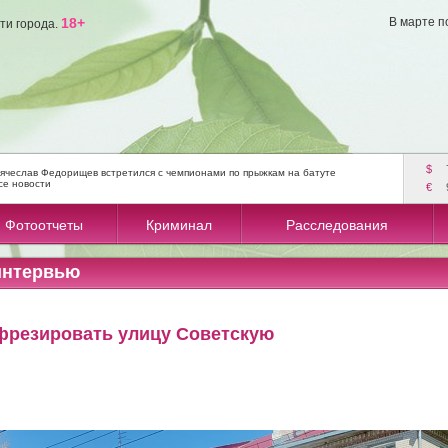
18+
В марте п
ти города.
$
ячеслав Федорищев встретился с чемпионами по прыжкам на батуте
се новости
€
Фотоотчеты
Криминал
Расследования
интервью
 фрезировать улицу Советскую