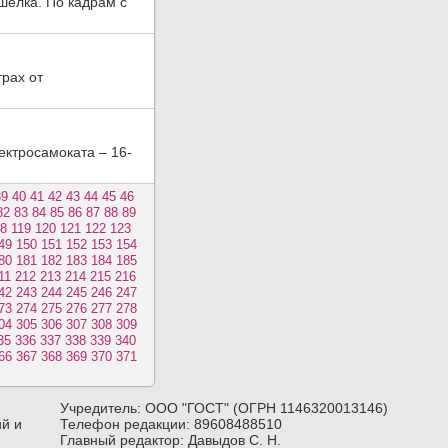
шелка. По кадрам с
трах от
ктросамоката – 16-
39
40
41
42
43
44
45
46
82
83
84
85
86
87
88
89
18
119
120
121
122
123
49
150
151
152
153
154
80
181
182
183
184
185
11
212
213
214
215
216
42
243
244
245
246
247
73
274
275
276
277
278
04
305
306
307
308
309
35
336
337
338
339
340
66
367
368
369
370
371
Учредитель: ООО "ГОСТ" (ОГРН 1146320013146)
й и
Телефон редакции: 89608488510
Главный редактор: Давыдов С. Н.