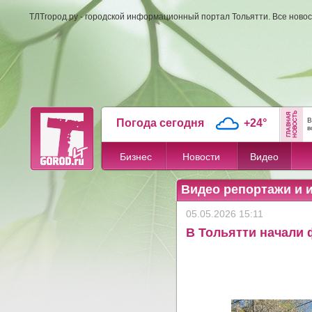
ТЛТгород.ру - городской информационный портал Тольятти. Все новос
В
Погода сегодня
+24°
в
Бизнес
Новости
Видео
Видео репортажи и 
05.05.2026 15:11
В Тольятти начали