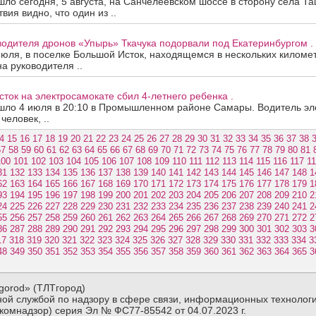
ло сегодня, 5 августа, на Санчелеевском шоссе в сторону села Та
ия видно, что один из ..
одителя дронов «Упырь» Ткачука подорвали под Екатеринбургом .
июля, в поселке Большой Исток, находящемся в нескольких киломе
на руководителя ..
ток на электросамокате сбил 4-летнего ребенка .
шло 4 июля в 20:10 в Промышленном районе Самары. Водитель эле
человек, ..
4
15
16
17
18
19
20
21
22
23
24
25
26
27
28
29
30
31
32
33
34
35
36
37
38
57
58
59
60
61
62
63
64
65
66
67
68
69
70
71
72
73
74
75
76
77
78
79
80
81
100
101
102
103
104
105
106
107
108
109
110
111
112
113
114
115
116
117
1
31
132
133
134
135
136
137
138
139
140
141
142
143
144
145
146
147
148
1
62
163
164
165
166
167
168
169
170
171
172
173
174
175
176
177
178
179
1
93
194
195
196
197
198
199
200
201
202
203
204
205
206
207
208
209
210
2
24
225
226
227
228
229
230
231
232
233
234
235
236
237
238
239
240
241
2
55
256
257
258
259
260
261
262
263
264
265
266
267
268
269
270
271
272
2
86
287
288
289
290
291
292
293
294
295
296
297
298
299
300
301
302
303
3
17
318
319
320
321
322
323
324
325
326
327
328
329
330
331
332
333
334
3
48
349
350
351
352
353
354
355
356
357
358
359
360
361
362
363
364
365
3
gorod» (ТЛТгород)
ой службой по надзору в сфере связи, информационных технологи
комнадзор) серия Эл № ФС77-85542 от 04.07.2023 г.