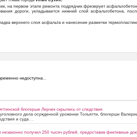
ник, на первом этапе ремонта подрядчик фрезерует асфальтобето
ования дороги, укладывается нижний слой асфальтобетона, посл
ладка верхнего слоя асфальта и нанесение разметки термопластик
ременно недоступна...
ттинской блогерши Лерчек скрылись от следствия.
уголовного дела осужденной уроженки Тольятти, блогерши Валери
дствия и суда. ..
 незаконно получил 250 тысяч рублей, предоставив фиктивные до