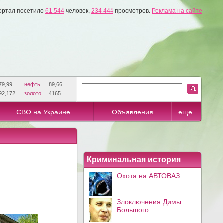
ортал посетило
61 544
человек,
234 444
просмотров.
Реклама на сайте
79,99
нефть
89,66
92,172
золото
4165
СВО на Украине
Объявления
еще
Криминальная история
Охота на АВТОВАЗ
Злоключения Димы
Большого