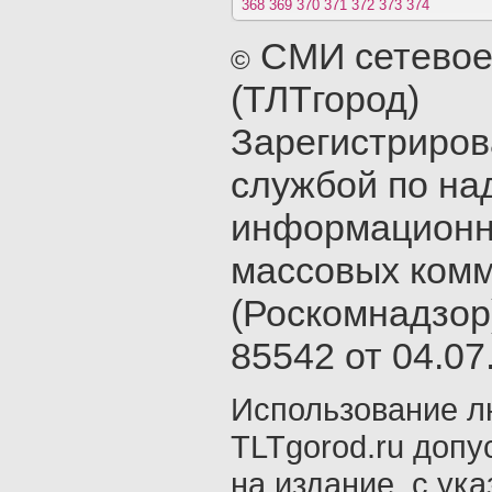
368
369
370
371
372
373
374
СМИ сетевое
©
(ТЛТгород)
Зарегистриро
службой по на
информационн
массовых ком
(Роскомнадзор
85542 от 04.07.
Использование л
TLTgorod.ru допу
на издание, с ук