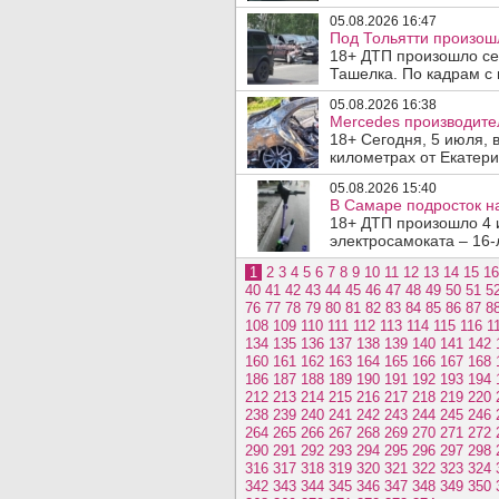
05.08.2026 16:47
Под Тольятти произош
18+ ДТП произошло сег
Ташелка. По кадрам с 
05.08.2026 16:38
Mercedes производите
18+ Сегодня, 5 июля, 
километрах от Екатери
05.08.2026 15:40
В Самаре подросток на
18+ ДТП произошло 4 
электросамоката – 16-
1
2
3
4
5
6
7
8
9
10
11
12
13
14
15
16
40
41
42
43
44
45
46
47
48
49
50
51
5
76
77
78
79
80
81
82
83
84
85
86
87
8
108
109
110
111
112
113
114
115
116
1
134
135
136
137
138
139
140
141
142
160
161
162
163
164
165
166
167
168
186
187
188
189
190
191
192
193
194
212
213
214
215
216
217
218
219
220
238
239
240
241
242
243
244
245
246
264
265
266
267
268
269
270
271
272
290
291
292
293
294
295
296
297
298
316
317
318
319
320
321
322
323
324
342
343
344
345
346
347
348
349
350