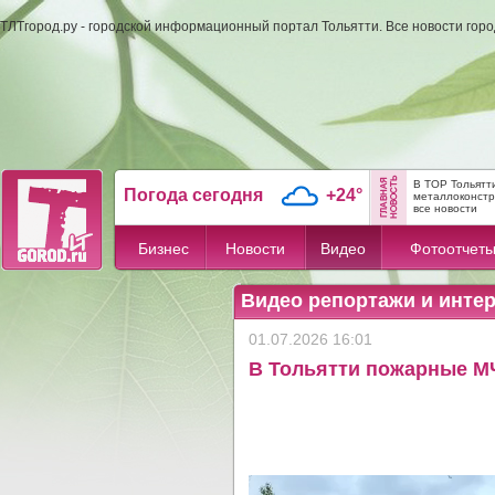
ТЛТгород.ру - городской информационный портал Тольятти. Все новости гор
В ТОР Тольятт
Погода сегодня
+24°
металлоконстр
все новости
Бизнес
Новости
Видео
Фотоотчет
Видео репортажи и инте
01.07.2026 16:01
В Тольятти пожарные МЧС