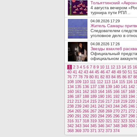
Тольяттинский «Акрон»
4 августа вечером «Рос
турнира пути РПЛ ..
04.08.2026 17:29
Житель Самары притво
Следователем следств
уголовное дело в отно
04.08.2026 17:26
Звезды взахлеб расхв
Официальный представ
официальном аккаунте 
1
2
3
4
5
6
7
8
9
10
11
12
13
14
15
16
40
41
42
43
44
45
46
47
48
49
50
51
5
76
77
78
79
80
81
82
83
84
85
86
87
8
108
109
110
111
112
113
114
115
116
1
134
135
136
137
138
139
140
141
142
160
161
162
163
164
165
166
167
168
186
187
188
189
190
191
192
193
194
212
213
214
215
216
217
218
219
220
238
239
240
241
242
243
244
245
246
264
265
266
267
268
269
270
271
272
290
291
292
293
294
295
296
297
298
316
317
318
319
320
321
322
323
324
342
343
344
345
346
347
348
349
350
368
369
370
371
372
373
374