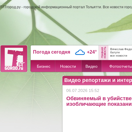
ТЛТгород.ру - городской информационный портал Тольятти. Все новости гор
Вячеслав Федо
Погода сегодня
+24°
батуте
все новости
Бизнес
Новости
Видео
Фотоотчет
Видео репортажи и инте
06.07.2026 15:52
Обвиняемый в убийстве 
изобличающие показани