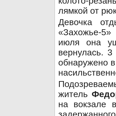
колото-реза
лямкой от рюк
Девочка от
«Захожье-5»
июля она у
вернулась. 
обнаружено в
насильственн
Подозреваем
житель
Федо
на вокзале 
задержанно