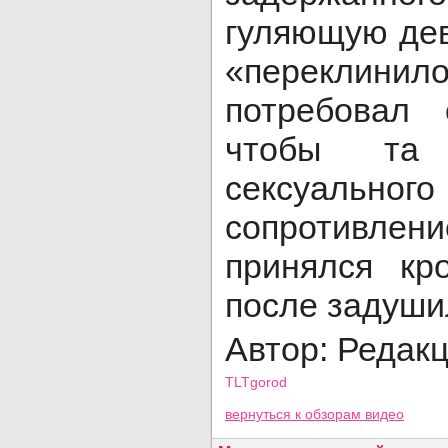
гуляющую дев
«переклини
потребовал 
чтобы та 
сексуальног
сопротивл
принялся кр
после задуши
Автор: Редак
TLTgorod
Просмотров: 6122
вернуться
к обзорам видео