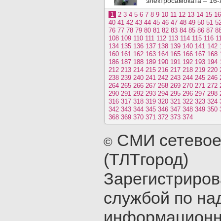
электросамоката – 16-
1
2
3
4
5
6
7
8
9
10
11
12
13
14
15
16
40
41
42
43
44
45
46
47
48
49
50
51
5
76
77
78
79
80
81
82
83
84
85
86
87
8
108
109
110
111
112
113
114
115
116
1
134
135
136
137
138
139
140
141
142
160
161
162
163
164
165
166
167
168
186
187
188
189
190
191
192
193
194
212
213
214
215
216
217
218
219
220
238
239
240
241
242
243
244
245
246
264
265
266
267
268
269
270
271
272
290
291
292
293
294
295
296
297
298
316
317
318
319
320
321
322
323
324
342
343
344
345
346
347
348
349
350
368
369
370
371
372
373
374
СМИ сетевое
©
(ТЛТгород)
Зарегистриро
службой по на
информационн