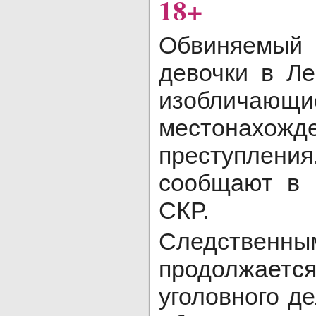
18+
Обвиняемый
девочки в Ле
изобличающ
местонахож
преступлен
сообщают в 
СКР.
Следств
продолжае
уголовного д