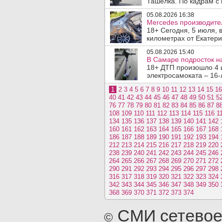
Ташелка. По кадрам с 
05.08.2026 16:38
Mercedes производите
18+ Сегодня, 5 июля, 
километрах от Екатери
05.08.2026 15:40
В Самаре подросток на
18+ ДТП произошло 4 
электросамоката – 16-
1
2
3
4
5
6
7
8
9
10
11
12
13
14
15
16
40
41
42
43
44
45
46
47
48
49
50
51
5
76
77
78
79
80
81
82
83
84
85
86
87
8
108
109
110
111
112
113
114
115
116
1
134
135
136
137
138
139
140
141
142
160
161
162
163
164
165
166
167
168
186
187
188
189
190
191
192
193
194
212
213
214
215
216
217
218
219
220
238
239
240
241
242
243
244
245
246
264
265
266
267
268
269
270
271
272
290
291
292
293
294
295
296
297
298
316
317
318
319
320
321
322
323
324
342
343
344
345
346
347
348
349
350
368
369
370
371
372
373
374
СМИ сетевое
©