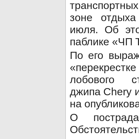
транспортны
зоне отдыха
июля. Об эт
паблике «ЧП 
По его выра
«перекрестк
лобового ст
джипа Chery 
на опубликов
О пострада
Обстоятель