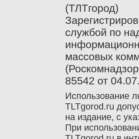
(ТЛТгород)
Зарегистриро
службой по на
информационн
массовых ком
(Роскомнадзор
85542 от 04.07.
Использование л
TLTgorod.ru допу
на издание, с ук
При использован
TLTgorod.ru в ин