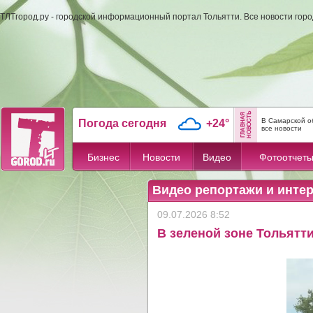
ТЛТгород.ру - городской информационный портал Тольятти. Все новости гор
В Самарской о
Погода сегодня
+24°
все новости
Бизнес
Новости
Видео
Фотоотчет
Видео репортажи и инте
09.07.2026 8:52
В зеленой зоне Тольятт