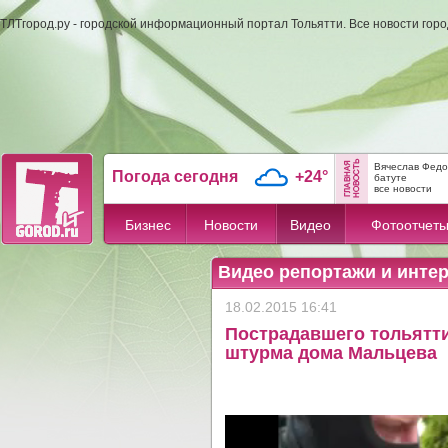
ТЛТгород.ру - городской информационный портал Тольятти. Все новости гор
Вячеслав Федо
Погода сегодня
+24°
батуте
все новости
Бизнес
Новости
Видео
Фотоотчет
Видео репортажи и инте
18.02.2015 16:41
Пострадавшего тольятт
штурма дома Мальцева