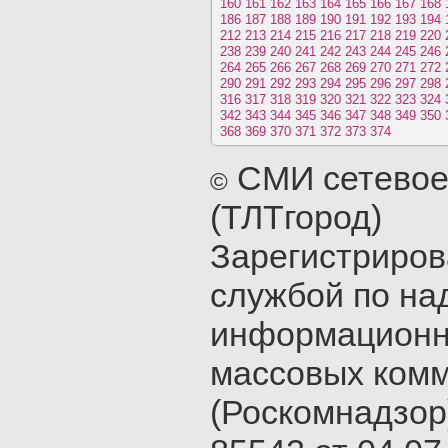
160
161
162
163
164
165
166
167
168
186
187
188
189
190
191
192
193
194
212
213
214
215
216
217
218
219
220
238
239
240
241
242
243
244
245
246
264
265
266
267
268
269
270
271
272
290
291
292
293
294
295
296
297
298
316
317
318
319
320
321
322
323
324
342
343
344
345
346
347
348
349
350
368
369
370
371
372
373
374
СМИ сетевое
©
(ТЛТгород)
Зарегистриро
службой по на
информационн
массовых ком
(Роскомнадзор