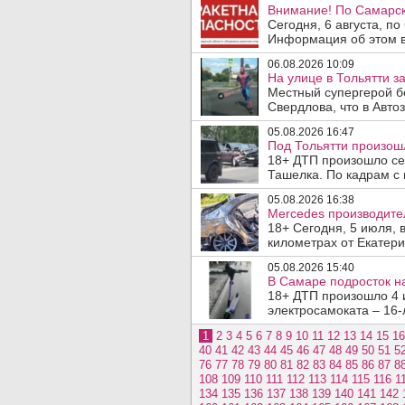
Внимание! По Самарск
Сегодня, 6 августа, п
Информация об этом в
06.08.2026 10:09
На улице в Тольятти з
Местный супергерой б
Свердлова, что в Авто
05.08.2026 16:47
Под Тольятти произош
18+ ДТП произошло сег
Ташелка. По кадрам с 
05.08.2026 16:38
Mercedes производите
18+ Сегодня, 5 июля, 
километрах от Екатери
05.08.2026 15:40
В Самаре подросток на
18+ ДТП произошло 4 
электросамоката – 16-
1
2
3
4
5
6
7
8
9
10
11
12
13
14
15
16
40
41
42
43
44
45
46
47
48
49
50
51
5
76
77
78
79
80
81
82
83
84
85
86
87
8
108
109
110
111
112
113
114
115
116
1
134
135
136
137
138
139
140
141
142