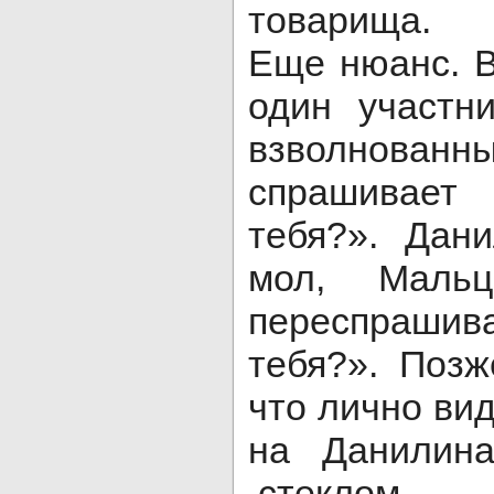
товарища.
Еще нюанс. В
один участн
взволнова
спрашивает
тебя?». Дани
мол, Мальц
переспраш
тебя?». Позж
что лично ви
на Данилин
стеклом.