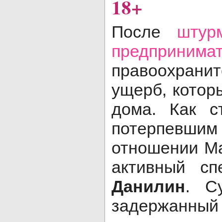
18+
После
штур
предпринима
правоохрани
ущерб, котор
дома. Как с
потерпевшим 
отношении Ма
активный сп
Данилин
. С
задержанн