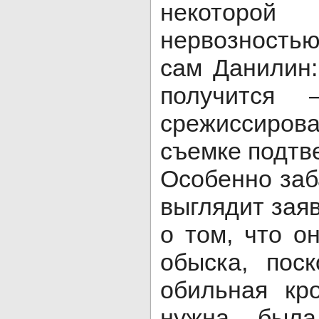
некоторой
нервозностью
сам Данилин:
получится
срежиссиро
съемке подтв
Особенно заб
выглядит зая
о том, что о
обыска, пос
обильная кр
нужна была