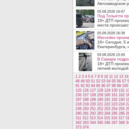
Автозаводском р
05.08.2026 16:47
Под Тольятти п
18+ ДТП произош
места происшеств
05.08.2026 16:38
Mercedes произв
18+ Сегодня, 5 
Екатеринбурга, 
05.08.2026 15:40
В Самаре подрос
18+ ДТП произо
летний молодой 
1
2
3
4
5
6
7
8
9
10
11
12
13
14
48
49
50
51
52
53
54
55
56
57
91
92
93
94
95
96
97
98
99
100
125
126
127
128
129
130
131
1
156
157
158
159
160
161
162
1
187
188
189
190
191
192
193
1
218
219
220
221
222
223
224
2
249
250
251
252
253
254
255
2
280
281
282
283
284
285
286
2
311
312
313
314
315
316
317
3
342
343
344
345
346
347
348
3
373
374