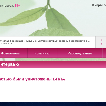
18+
В марте п
ти города.
$
ячеслав Федорищев и Юнус-Бек Евкуров обсудили вопросы безопасности в ...
се новости
€
Фотоотчеты
Криминал
Расследования
интервью
астью были уничтожены БПЛА