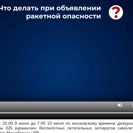
 с 20.00 9 июня до 7.00 10 июня по московскому времени дежур
ы 326 украинских беспилотных летательных аппаратов самоле
одке Минобороны РФ.