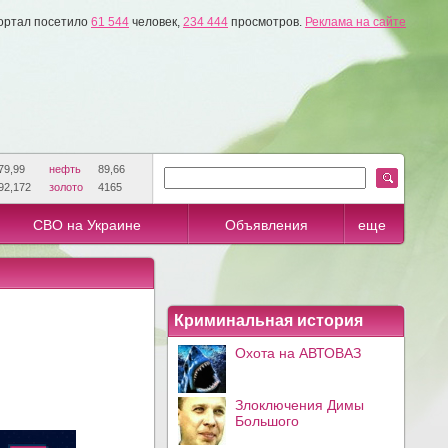
ортал посетило
61 544
человек,
234 444
просмотров.
Реклама на сайте
79,99
нефть
89,66
92,172
золото
4165
СВО на Украине
Объявления
еще
Криминальная история
Охота на АВТОВАЗ
Злоключения Димы
Большого