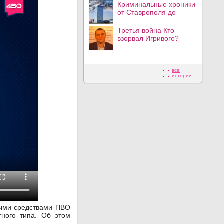
Криминальные хроники
от Ставрополя до
Третья война Кто
взорвал Игривого?
все
истории
ными средствами ПВО
тного типа. Об этом