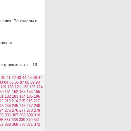
шелка. По кадрам с
трах от
ктросамоката – 16-
40
41
42
43
44
45
46
47
83
84
85
86
87
88
89
90
119
120
121
122
123
124
50
151
152
153
154
155
81
182
183
184
185
186
12
213
214
215
216
217
43
244
245
246
247
248
74
275
276
277
278
279
05
306
307
308
309
310
36
337
338
339
340
341
67
368
369
370
371
372