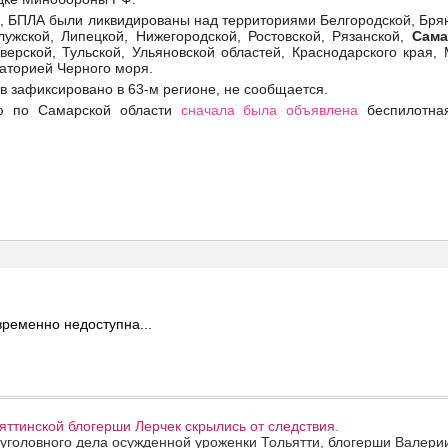
 БПЛА были ликвидированы над территориями Белгородской, Брян
лужской, Липецкой, Нижегородской, Ростовской, Рязанской,
Сама
верской, Тульской, Ульяновской областей, Краснодарского края, 
ваторией Черного моря.
в зафиксировано в 63-м регионе, не сообщается.
ю по Самарской области
сначала была объявлена
беспилотная
ременно недоступна...
ттинской блогерши Лерчек скрылись от следствия.
уголовного дела осужденной уроженки Тольятти, блогерши Валери