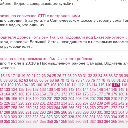
айоне. Видео с совершающим кульбит ..
роизошло серьезное ДТП с пострадавшими .
ло сегодня, 5 августа, на Санчелеевском шоссе в сторону села Та
ия видно, что один из ..
одителя дронов «Упырь» Ткачука подорвали под Екатеринбургом .
июля, в поселке Большой Исток, находящемся в нескольких киломе
на руководителя ..
ток на электросамокате сбил 4-летнего ребенка .
шло 4 июля в 20:10 в Промышленном районе Самары. Водитель эле
человек, ..
15
16
17
18
19
20
21
22
23
24
25
26
27
28
29
30
31
32
33
34
35
36
37
38
39
58
59
60
61
62
63
64
65
66
67
68
69
70
71
72
73
74
75
76
77
78
79
80
81
82
101
102
103
104
105
106
107
108
109
110
111
112
113
114
115
116
117
118
32
133
134
135
136
137
138
139
140
141
142
143
144
145
146
147
148
149
1
63
164
165
166
167
168
169
170
171
172
173
174
175
176
177
178
179
180
1
94
195
196
197
198
199
200
201
202
203
204
205
206
207
208
209
210
211
2
25
226
227
228
229
230
231
232
233
234
235
236
237
238
239
240
241
242
2
56
257
258
259
260
261
262
263
264
265
266
267
268
269
270
271
272
273
2
87
288
289
290
291
292
293
294
295
296
297
298
299
300
301
302
303
304
3
18
319
320
321
322
323
324
325
326
327
328
329
330
331
332
333
334
335
3
49
350
351
352
353
354
355
356
357
358
359
360
361
362
363
364
365
366
3