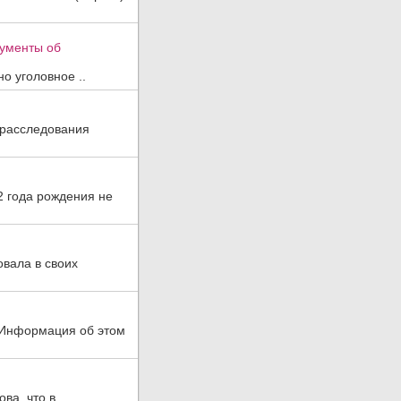
кументы об
о уголовное ..
 расследования
2 года рождения не
овала в своих
. Информация об этом
ва, что в