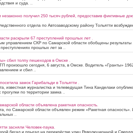
дствия и суда. ..
 незаконно получил 250 тысяч рублей, предоставив фиктивные до
едственного отдела по Автозаводскому району Тольятти возбужден
асти раскрыли 67 преступлений прошлых лет .
ым управлением СКР по Самарской области обобщены результаты
 преступлениях прошлых лет за ..
ы» сбил толпу пешеходов в Омске .
П произошло сегодня, 6 августа, в Омске. Водитель «Гранты» 196
авлением и сбил ..
посетила замок Гарибальди в Тольятти .
ста, известная журналистка и телеведущая Тина Канделаки опублик
 прогулки по территории замка ..
амарской области объявлена ракетная опасность.
ста, по Самарской области объявлен режим «Ракетная опасность»
альных ..
ятти засняли Человек-паука.
рой бегал и прыгал на перекрёстке улиц Революционной и Свердло