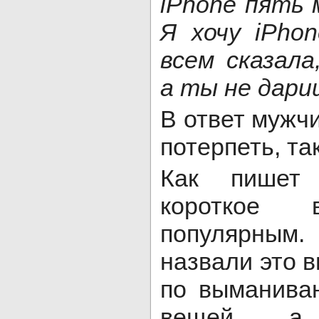
iPhone пять 
Я хочу iPhon
всем сказал
а ты не дари
В ответ мужч
потерпеть, та
Как пише
короткое 
популярным
назвали это 
по выманива
вещей, а 