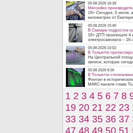
05.08.2026 16:38
Mercedes производите
18+ Сегодня, 5 июля, 
километрах от Екатери
05.08.2026 15:40
В Самаре подросток на
18+ ДТП произошло 4 
электросамоката – 16-
05.08.2026 10:02
В Тольятти протестир
На Центральной площа
записи, которую сегодн
05.08.2026 9:26
В Тольятти стилизова
Фонтан в историческо
МАКС-канале глава Тол
1
2
3
4
5
6
7
8
19
20
21
22
23
33
34
35
36
37
47
48
49
50
51