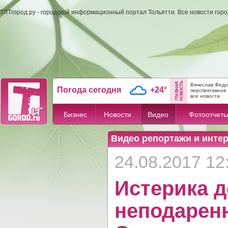
ТЛТгород.ру - городской информационный портал Тольятти. Все новости гор
Вячеслав Федо
Погода сегодня
+24°
перспективное 
все новости
Бизнес
Новости
Видео
Фотоотчет
Видео репортажи и инте
24.08.2017 12
Истерика д
неподаренн