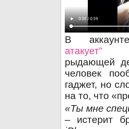
В аккаун
атакует"
опу
рыдающей де
человек поо
гаджет, но с
на то, что «п
«Ты мне спец
– истерит б