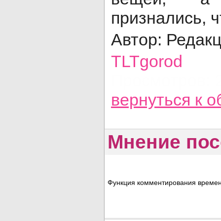
признались, ч
Автор: Редак
TLTgorod
Просмотров: 
вернуться
к о
Мнение пос
Функция комментирования временн