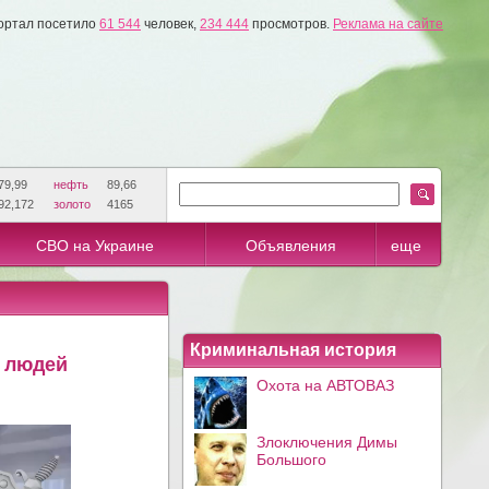
ортал посетило
61 544
человек,
234 444
просмотров.
Реклама на сайте
79,99
нефть
89,66
92,172
золото
4165
СВО на Украине
Объявления
еще
Криминальная история
е людей
Охота на АВТОВАЗ
Злоключения Димы
Большого