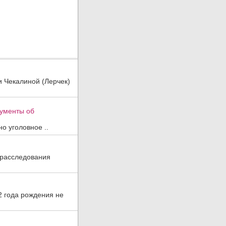
и Чекалиной (Лерчек)
кументы об
о уголовное ..
 расследования
2 года рождения не