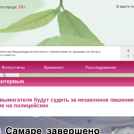
18+
В марте п
ти города.
$
ячеслав Федорищев встретился с чемпионами по прыжкам на батуте
се новости
€
Фотоотчеты
Криминал
Расследования
интервью
вымогателя будут судить за незаконное лишени
ие на полицейских