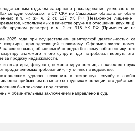
ледственным отделом завершено расследование уголовного де
 Как сегодня сообщают в СУ СКР по Самарской области, он обви
ренных п.п. «г, ж» ч. 2 ст. 127 УК РФ (Незаконное лишение
едметов, используемых в качестве оружия в отношении двух лиц), п
собо крупном размере) и ч. 2 ст. 318 УК РФ (Применение н
мае 2025 года при осуществлении риэлтерской деятельностью с
же квартиры, принадлежащей знакомому. Оформив жилое поме
й на своего сына, обвиняемый передал бывшему собственнику толь
квартиру знакомого и его супруги, где потребовал вернуть эти
те за продажу недвижимости.
 из квартиры, фигурант, демонстрируя ножницы в качестве оруж
 от предъявляемых требований», - уточняют в ведомстве.
потерпевшим удалось позвонить в экстренную службу и сообщ
ивление прибывшим на место сотрудникам полиции, его действия
ленник был заключен под стражу.
енным обвинительным заключением направлено в суд.