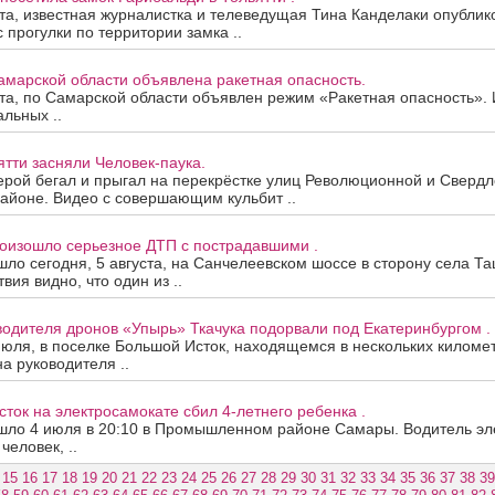
ста, известная журналистка и телеведущая Тина Канделаки опублик
 прогулки по территории замка ..
амарской области объявлена ракетная опасность.
ста, по Самарской области объявлен режим «Ракетная опасность»
альных ..
ятти засняли Человек-паука.
рой бегал и прыгал на перекрёстке улиц Революционной и Свердло
айоне. Видео с совершающим кульбит ..
роизошло серьезное ДТП с пострадавшими .
ло сегодня, 5 августа, на Санчелеевском шоссе в сторону села Та
ия видно, что один из ..
одителя дронов «Упырь» Ткачука подорвали под Екатеринбургом .
июля, в поселке Большой Исток, находящемся в нескольких киломе
на руководителя ..
ток на электросамокате сбил 4-летнего ребенка .
шло 4 июля в 20:10 в Промышленном районе Самары. Водитель эле
человек, ..
15
16
17
18
19
20
21
22
23
24
25
26
27
28
29
30
31
32
33
34
35
36
37
38
39