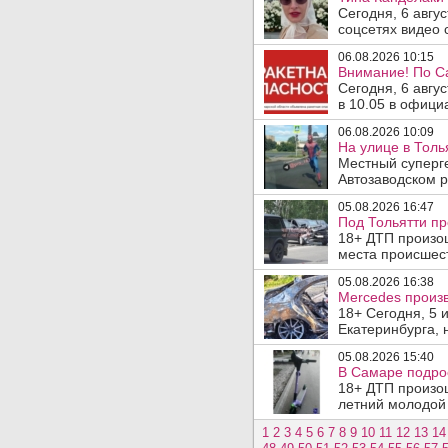
Сегодня, 6 авгу
соцсетях видео с
06.08.2026 10:15
Внимание! По С
Сегодня, 6 авгу
в 10.05 в офици
06.08.2026 10:09
На улице в Толь
Местный суперге
Автозаводском р
05.08.2026 16:47
Под Тольятти п
18+ ДТП произош
места происшеств
05.08.2026 16:38
Mercedes произв
18+ Сегодня, 5 
Екатеринбурга, 
05.08.2026 15:40
В Самаре подрос
18+ ДТП произо
летний молодой 
1
2
3
4
5
6
7
8
9
10
11
12
13
14