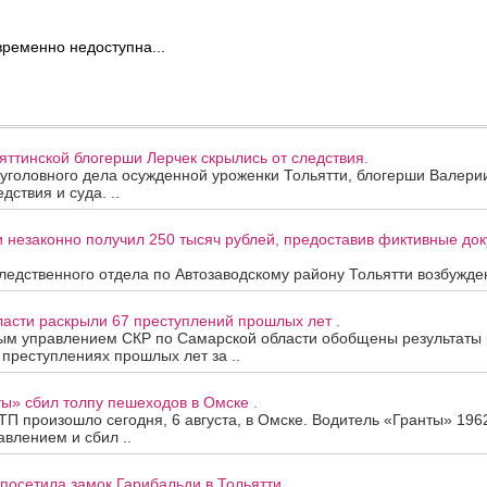
ременно недоступна...
ттинской блогерши Лерчек скрылись от следствия.
уголовного дела осужденной уроженки Тольятти, блогерши Валери
дствия и суда. ..
 незаконно получил 250 тысяч рублей, предоставив фиктивные до
едственного отдела по Автозаводскому району Тольятти возбужден
асти раскрыли 67 преступлений прошлых лет .
ым управлением СКР по Самарской области обобщены результаты
 преступлениях прошлых лет за ..
ы» сбил толпу пешеходов в Омске .
П произошло сегодня, 6 августа, в Омске. Водитель «Гранты» 196
авлением и сбил ..
посетила замок Гарибальди в Тольятти .