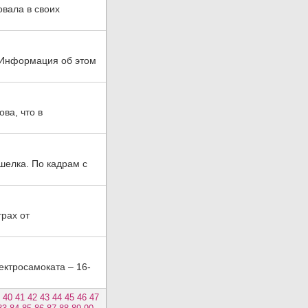
овала в своих
. Информация об этом
ва, что в
шелка. По кадрам с
трах от
ктросамоката – 16-
40
41
42
43
44
45
46
47