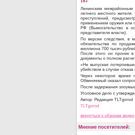
18+
Ленинским межрайонным с
летнего местного жителя.
преступлений, предусмот
применением оружия или пр
РФ (Вымогательство в о
представителя власти).
По версии следствия, в 
обязательства по прода
миллиона 700 тысяч рубле
После этого он проник в 
документы о полном расче
«Не выпуская потерпевших
убийством в случае отказа
Через некоторое время 
Обвиняемый оказал сопрот
После задержания злоумыш
Уголовное дело с утвержд
Автор: Редакция TLTgorod
TLTgorod
Просмотров: 4518
вернуться
к обзорам видео
Мнение посетителей: