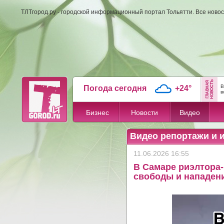
ТЛТгород.ру - городской информационный портал Тольятти. Все новос
В
Погода сегодня
+24°
в
Бизнес
Новости
Видео
Видео репортажи и 
11.06.2026 16:55
В Самаре риэлтора-
свободы и нападен