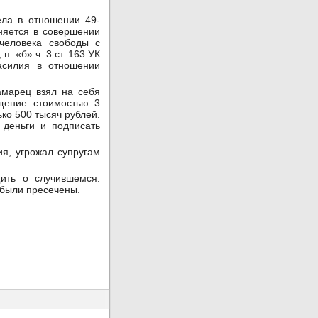
ла в отношении 49-
няется в совершении
 человека свободы с
. «б» ч. 3 ст. 163 УК
асилия в отношении
амарец взял на себя
щение стоимостью 3
ко 500 тысяч рублей.
 деньги и подписать
ия, угрожал супругам
ить о случившемся.
 были пресечены.