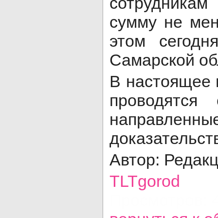
сотрудникам
сумму не мен
этом сегод
Самарской об
В настоящее 
проводятся 
направленны
доказательст
Автор: Редак
TLTgorod
Просмотров: 