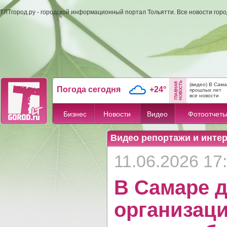
ТЛТгород.ру - городской информационный портал Тольятти. Все новости гор
(видео) В Сам
Погода сегодня
+24°
прошлых лет
все новости
Бизнес
Новости
Видео
Фотоотчет
Видео репортажи и инте
11.06.2026 17
В Самаре 
организаци