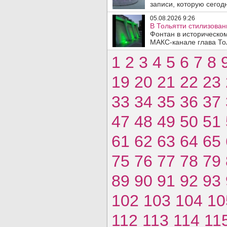
записи, которую сегодн
05.08.2026 9:26
В Тольятти стилизова
Фонтан в историческо
МАКС-канале глава Тол
1
2
3
4
5
6
7
8
19
20
21
22
23
33
34
35
36
37
47
48
49
50
51
61
62
63
64
65
75
76
77
78
79
89
90
91
92
93
102
103
104
10
112
113
114
11