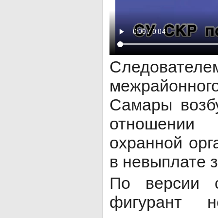
Следоват
межрайонног
Самары возб
отношении
охранной орг
в невыплате 
По версии с
фигурант н