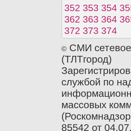
352
353
354
35
362
363
364
36
372
373
374
СМИ сетевое
©
(ТЛТгород)
Зарегистриро
службой по на
информационн
массовых ком
(Роскомнадзор
85542 от 04.07.