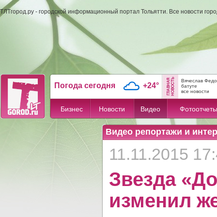
ТЛТгород.ру - городской информационный портал Тольятти. Все новости гор
Вячеслав Федо
Погода сегодня
+24°
батуте
все новости
Бизнес
Новости
Видео
Фотоотчет
Видео репортажи и инте
11.11.2015 17
Звезда «Д
изменил ж