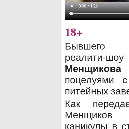
18+
Бывшего э
реалити-
Менщикова
п
поцелуями 
питейных зав
Как перед
Менщиков 
каникулы в с