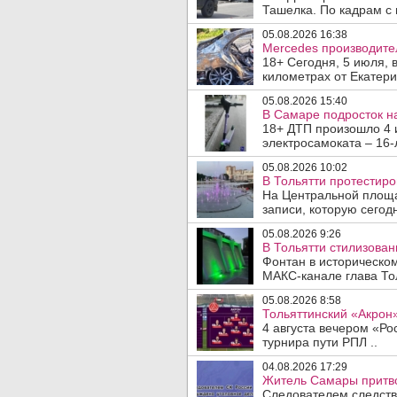
Ташелка. По кадрам с 
05.08.2026 16:38
Mercedes производите
18+ Сегодня, 5 июля, 
километрах от Екатери
05.08.2026 15:40
В Самаре подросток на
18+ ДТП произошло 4 
электросамоката – 16-
05.08.2026 10:02
В Тольятти протестир
На Центральной площа
записи, которую сегодн
05.08.2026 9:26
В Тольятти стилизова
Фонтан в историческо
МАКС-канале глава Тол
05.08.2026 8:58
Тольяттинский «Акрон»
4 августа вечером «Рос
турнира пути РПЛ ..
04.08.2026 17:29
Житель Самары притво
Следователем следств