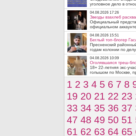
уголовное дело в отно
04.08.2026 17:26
Звезды взахлеб расхв
Официальный представ
официальном аккаунте 
04.08.2026 15:51
Беглый топ-блогер Гас
Пресненский районный
годам колонии по делу
04.08.2026 10:09
Оголявшаяся треш-бло
18+ 22-летняя экс-уча
голышом по Москве, пр
1
2
3
4
5
6
7
8
19
20
21
22
23
33
34
35
36
37
47
48
49
50
51
61
62
63
64
65