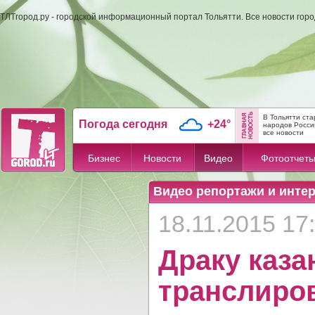
ТЛТгород.ру - городской информационный портал Тольятти. Все новости гор
В Тольятти ст
Погода сегодня
+24°
народов Росси
все новости
Бизнес
Новости
Видео
Фотоотчет
Видео репортажи и инте
18.11.2015 17
Драку каза
транслиро