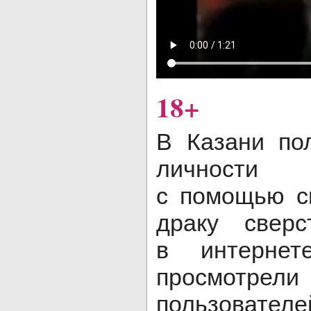
18+
В Казани по
личности 
с помощью с
драку свер
в интернет
просмот
пользователе