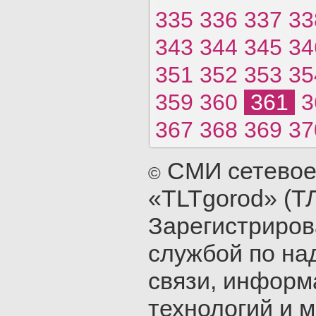
335
336
337
33
343
344
345
34
351
352
353
35
359
360
361
3
367
368
369
37
СМИ сетевое
©
«TLTgorod» (Т
Зарегистриро
службой по на
связи, инфор
технологий и 