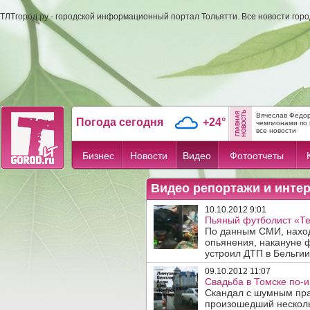
ТЛТгород.ру - городской информационный портал Тольятти. Все новости гор
Вячеслав Федор
Погода сегодня
+24°
чемпионами по 
все новости
Бизнес
Новости
Видео
Фотоотчеты
Видео репортажи и инте
10.10.2012 9:01
Пьяный футболист «Тер
По данным СМИ, наход
опьянения, накануне 
устроил ДТП в Бельгии.
09.10.2012 11:07
Свадьба в Томске по-и
Скандал с шумным пра
произошедший несколь