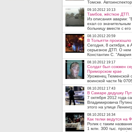
Томске. Автоинспектор
09.10.2012 10:13
Тамбов, жёсткое ДТП.
Из описания аварии: "
ехал со значительным 
больницу вместе с его
08.10.2012 20:59
В Тольятти произошло
Сегодня, 8 октября, в
серьезное ДТП. О нем
Константин С. "Авария 
08.10.2012 19:17
Солдат был сожжен се
Приморском крае .
Уроженец Тюменской о
воинской части № 0705
08.10.2012 17:43
В Самаре дедушку Пут
7 октября 2012 года 
Владимировича Путина
этого на улице Ленинг
08.10.2012 16:34
Как телки ведутся на 
Ролик с таким названи
1 млн. 300 тыс. просм