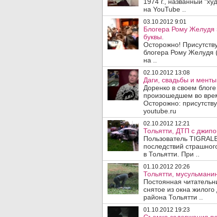
1974 г., названный "х
на YouTube ..
03.10.2012 9:01
Блогера Рому Желудя 
буквы.
Осторожно! Присутств
блогера Рому Желудя (
на ..
02.10.2012 13:08
Даги, свадьбы и менты
Доренко в своем блоге
произошедшем во врем
Осторожно: присутству
youtube.ru
02.10.2012 12:21
Тольятти, ДТП с джипо
Пользователь TIGRALE
последствий страшног
в Тольятти. При ..
01.10.2012 20:26
Тольятти, мусульмани
Постоянная читательн
снятое из окна жилого
района Тольятти ..
01.10.2012 19:23