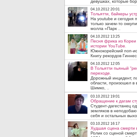
девушках, которые борю
04.10.2012 20:01
Тольятти, байкеры уст
На youtube и сегодня 
только зачем-то окку
молла «Парк ..
04.10.2012 13:25
Песня фрика из Кореи
истории YouTube.
Южнокорейский поп-и
Книгу рекордов Гиннес
04.10.2012 12:05
В Тольятти пьяный "р
переходе.
Дорожный инцидент, п
области, произошел в 
Шимко, ..
03.10.2012 19:01
Обращение к дагам ст
Студент-дагестанец од
земляков в неподобаю
себя и остальных выхо
03.10.2012 16:17
Худшая сцена смерти в
Ролик со сценой смерт