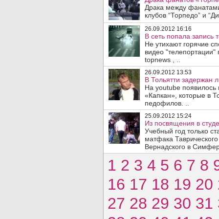
Драка между фанатам
клубов “Торпедо” и “Ди
26.09.2012 16:16
В сеть попала запись 
Не утихают горячие сп
видео "телепортации" 
topnews , ..
26.09.2012 13:53
В Тольятти задержан л
На youtube появилось
«Капкан», которые в 
педофилов. ..
25.09.2012 15:24
Из посвящения в студ
Учебный год только ст
матфака Таврического
Вернадского в Симферо
1
2
3
4
5
6
7
8
16
17
18
19
20
27
28
29
30
31