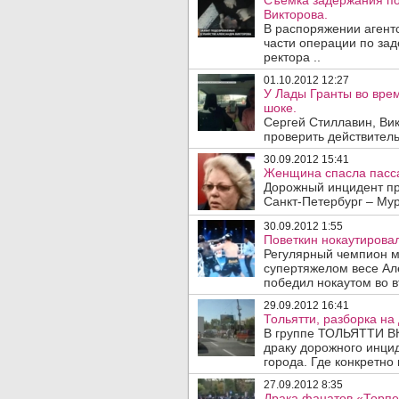
Съемка задержания п
Викторова.
В распоряжении агентс
части операции по за
ректора ..
01.10.2012 12:27
У Лады Гранты во врем
шоке.
Сергей Стиллавин, Ви
проверить действитель
30.09.2012 15:41
Женщина спасла пасса
Дорожный инцидент пр
Санкт-Петербург – Мур
30.09.2012 1:55
Поветкин нокаутирова
Регулярный чемпион м
супертяжелом весе Але
победил нокаутом во в
29.09.2012 16:41
Тольятти, разборка на 
В группе ТОЛЬЯТТИ ВК
драку дорожного инцид
города. Где конкретно 
27.09.2012 8:35
Драка фанатов «Торпе