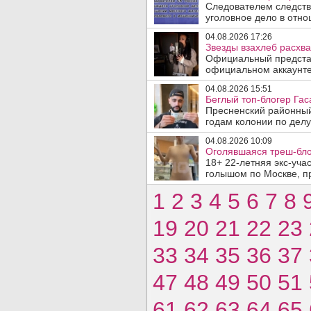
Следователем следств
уголовное дело в отно
04.08.2026 17:26
Звезды взахлеб расхв
Официальный представ
официальном аккаунте 
04.08.2026 15:51
Беглый топ-блогер Гас
Пресненский районный
годам колонии по делу
04.08.2026 10:09
Оголявшаяся треш-бло
18+ 22-летняя экс-уча
голышом по Москве, пр
1
2
3
4
5
6
7
8
19
20
21
22
23
33
34
35
36
37
47
48
49
50
51
61
62
63
64
65