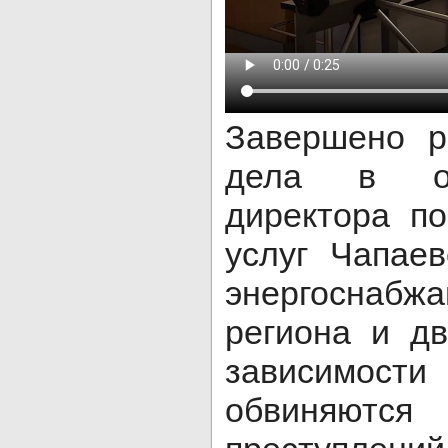
Завершено р
дела в от
директора п
услуг Чапае
энергосна
региона и д
зависимост
обвиняют