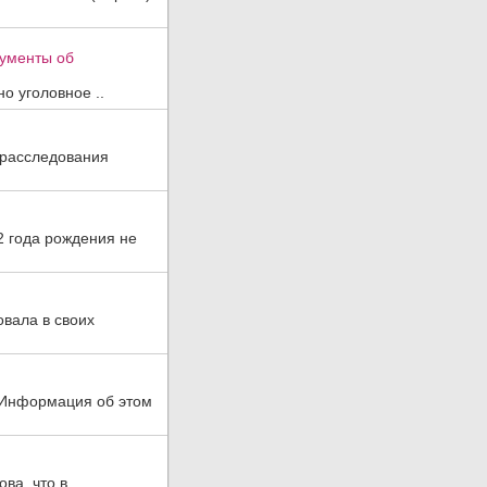
кументы об
о уголовное ..
 расследования
2 года рождения не
овала в своих
. Информация об этом
ва, что в