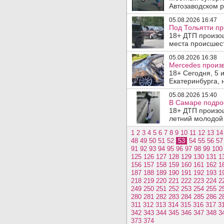
Автозаводском р
05.08.2026 16:47
Под Тольятти п
18+ ДТП произош
места происшеств
05.08.2026 16:38
Mercedes произв
18+ Сегодня, 5 
Екатеринбурга, 
05.08.2026 15:40
В Самаре подрос
18+ ДТП произо
летний молодой 
1
2
3
4
5
6
7
8
9
10
11
12
13
14
48
49
50
51
52
53
54
55
56
57
91
92
93
94
95
96
97
98
99
100
125
126
127
128
129
130
131
1
156
157
158
159
160
161
162
1
187
188
189
190
191
192
193
1
218
219
220
221
222
223
224
2
249
250
251
252
253
254
255
2
280
281
282
283
284
285
286
2
311
312
313
314
315
316
317
3
342
343
344
345
346
347
348
3
373
374