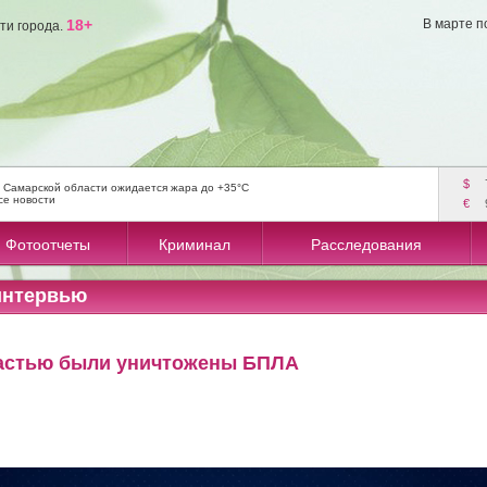
18+
В марте п
ти города.
$
 Самарской области ожидается жара до +35°C
се новости
€
Фотоотчеты
Криминал
Расследования
интервью
астью были уничтожены БПЛА