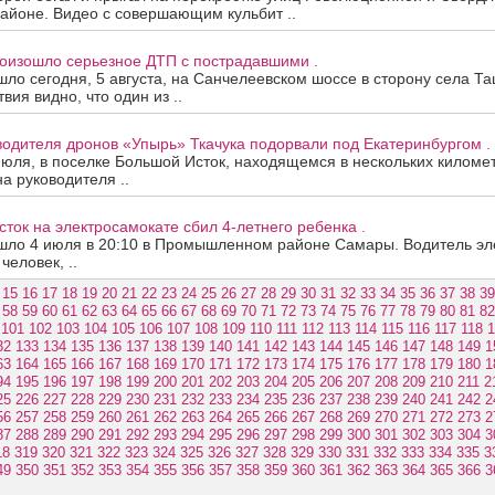
айоне. Видео с совершающим кульбит ..
роизошло серьезное ДТП с пострадавшими .
ло сегодня, 5 августа, на Санчелеевском шоссе в сторону села Та
ия видно, что один из ..
одителя дронов «Упырь» Ткачука подорвали под Екатеринбургом .
июля, в поселке Большой Исток, находящемся в нескольких киломе
на руководителя ..
ток на электросамокате сбил 4-летнего ребенка .
шло 4 июля в 20:10 в Промышленном районе Самары. Водитель эле
человек, ..
15
16
17
18
19
20
21
22
23
24
25
26
27
28
29
30
31
32
33
34
35
36
37
38
39
58
59
60
61
62
63
64
65
66
67
68
69
70
71
72
73
74
75
76
77
78
79
80
81
82
101
102
103
104
105
106
107
108
109
110
111
112
113
114
115
116
117
118
1
32
133
134
135
136
137
138
139
140
141
142
143
144
145
146
147
148
149
1
63
164
165
166
167
168
169
170
171
172
173
174
175
176
177
178
179
180
1
94
195
196
197
198
199
200
201
202
203
204
205
206
207
208
209
210
211
2
25
226
227
228
229
230
231
232
233
234
235
236
237
238
239
240
241
242
2
56
257
258
259
260
261
262
263
264
265
266
267
268
269
270
271
272
273
2
87
288
289
290
291
292
293
294
295
296
297
298
299
300
301
302
303
304
3
18
319
320
321
322
323
324
325
326
327
328
329
330
331
332
333
334
335
3
49
350
351
352
353
354
355
356
357
358
359
360
361
362
363
364
365
366
3