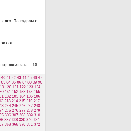
шелка. По кадрам с
трах от
ктросамоката – 16-
40
41
42
43
44
45
46
47
83
84
85
86
87
88
89
90
19
120
121
122
123
124
50
151
152
153
154
155
81
182
183
184
185
186
12
213
214
215
216
217
43
244
245
246
247
248
74
275
276
277
278
279
05
306
307
308
309
310
36
337
338
339
340
341
67
368
369
370
371
372