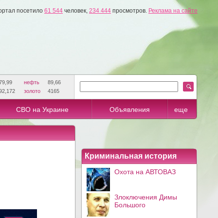
ортал посетило
61 544
человек,
234 444
просмотров.
Реклама на сайте
79,99
нефть
89,66
92,172
золото
4165
СВО на Украине
Объявления
еще
Криминальная история
Охота на АВТОВАЗ
Злоключения Димы
Большого