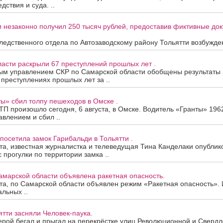
дствия и суда. ..
 незаконно получил 250 тысяч рублей, предоставив фиктивные до
едственного отдела по Автозаводскому району Тольятти возбужден
асти раскрыли 67 преступлений прошлых лет .
ым управлением СКР по Самарской области обобщены результаты
 преступлениях прошлых лет за ..
ы» сбил толпу пешеходов в Омске .
П произошло сегодня, 6 августа, в Омске. Водитель «Гранты» 196
авлением и сбил ..
посетила замок Гарибальди в Тольятти .
ста, известная журналистка и телеведущая Тина Канделаки опублик
 прогулки по территории замка ..
амарской области объявлена ракетная опасность.
ста, по Самарской области объявлен режим «Ракетная опасность»
альных ..
ятти засняли Человек-паука.
рой бегал и прыгал на перекрёстке улиц Революционной и Свердло