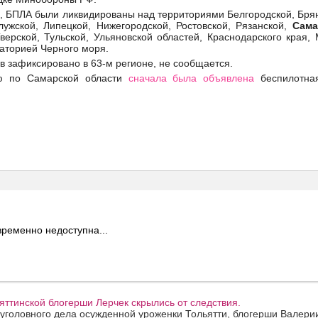
 БПЛА были ликвидированы над территориями Белгородской, Брян
лужской, Липецкой, Нижегородской, Ростовской, Рязанской,
Сама
верской, Тульской, Ульяновской областей, Краснодарского края, 
ваторией Черного моря.
в зафиксировано в 63-м регионе, не сообщается.
ю по Самарской области
сначала была объявлена
беспилотная
ременно недоступна...
ттинской блогерши Лерчек скрылись от следствия.
уголовного дела осужденной уроженки Тольятти, блогерши Валери