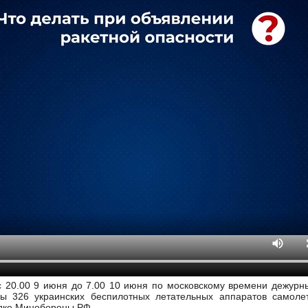
 с 20.00 9 июня до 7.00 10 июня по московскому времени дежур
ы 326 украинских беспилотных летательных аппаратов самоле
одке Минобороны РФ.