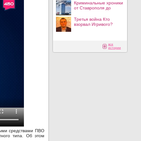
Криминальные хроники
от Ставрополя до
Третья война Кто
взорвал Игривого?
все
истории
ными средствами ПВО
тного типа. Об этом