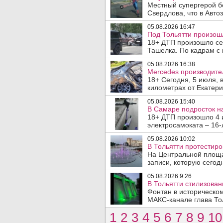
Местный супергерой б
Свердлова, что в Авто
05.08.2026 16:47
Под Тольятти произош
18+ ДТП произошло сег
Ташелка. По кадрам с 
05.08.2026 16:38
Mercedes производите
18+ Сегодня, 5 июля, 
километрах от Екатери
05.08.2026 15:40
В Самаре подросток на
18+ ДТП произошло 4 
электросамоката – 16-
05.08.2026 10:02
В Тольятти протестир
На Центральной площа
записи, которую сегодн
05.08.2026 9:26
В Тольятти стилизова
Фонтан в историческо
МАКС-канале глава Тол
1
2
3
4
5
6
7
8
9
10