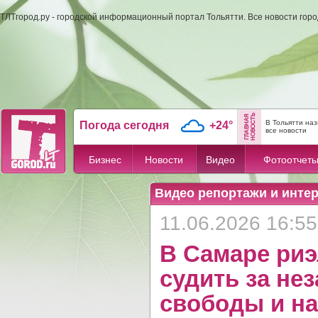
ТЛТгород.ру - городской информационный портал Тольятти. Все новости гор
В Тольятти на
Погода сегодня
+24°
все новости
Бизнес
Новости
Видео
Фотоотчет
Видео репортажи и инте
11.06.2026 16:55
В Самаре риэ
судить за не
свободы и на