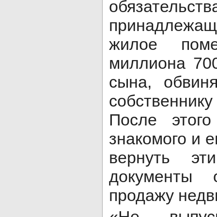
обязательст
принадлежащ
жилое пом
миллиона 700
сына, обвин
собственнику
После этого
знакомого и е
вернуть эт
документы 
продажу недв
«Не выпус