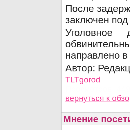
После задер
заключен под 
Уголовное 
обвините
направлено в
Автор: Редак
TLTgorod
Просмотров: 44
вернуться
к обз
Мнение посет