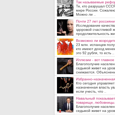
Так называемые рефор
Те, кто разрушал СССР
мире России. Сожалеют
Можно ли ..
Почти 27 лет россияни
Исследование качеств
здоровой счастливой ж
продолжительность жизн
Возможно ли возродить
23 млн. испанцев полу
кто имеют доход менее
это 92 рубля, то есть ..
Иллюзии - вот главное
Благополучие населен
седьмой живет на уро
снижаются. Объяснение
Избранно-назначенная
Кто сегодня управляет
назначенная власть у
если учесть, что ..
Навальный показывает,
товарищи, любовницы
Благополучие населен
седьмой живет на уро