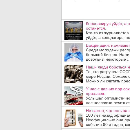
Коронавирус уйдёт, а 
останется.
Кто-то из журналистов 
уйдёт, а концлагерь, п
Вакцинация: наживают
Среди молодёжи распр
большой бизнес. Нажи
довольны некоторые ..
Наши люди бороться н
Те, кто разрушал СССР
мире России. Сожалеют
Можно ли считать прес
У нас с давних пор со
призывов.
Услышал оптимистичес
нас несложно лечиться
Не важно, что есть на 
100 лет назад официа
Неофициально она про
события 90-х годов, ког