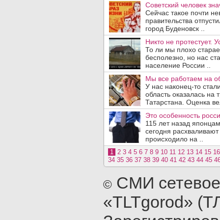
Советский человек зн
Сейчас такое почти не
правительства отпусти
город Буденовск ..
Никто не протестует. У
То ли мы плохо стараем
бесполезно, но нас ст
население России ..
Мы все работаем на о
У нас наконец-то стал
область оказалась на 
Татарстана. Оценка вел
Это особенность росси
115 лет назад японцам
сегодня расхваливают 
происходило на ..
1
2
3
4
5
6
7
8
9
10
11
12
13
14
15
16
34
35
36
37
38
39
40
41
42
43
44
45
4
СМИ сетевое
©
«TLTgorod» (Т