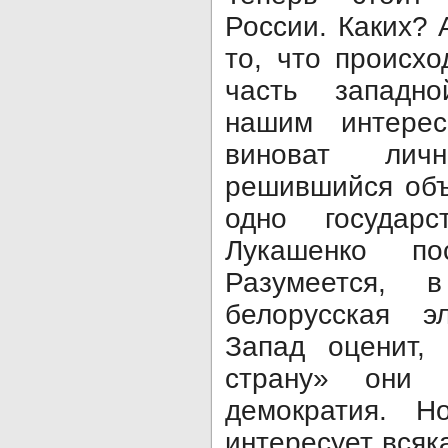
России. Каких? 
то, что происхо
часть западн
нашим интерес
виноват л
решившийся объ
одно государ
Лукашенко пос
Разумеется,
белорусская э
Запад оценит, 
страну» они 
демократия. 
интересует всяк