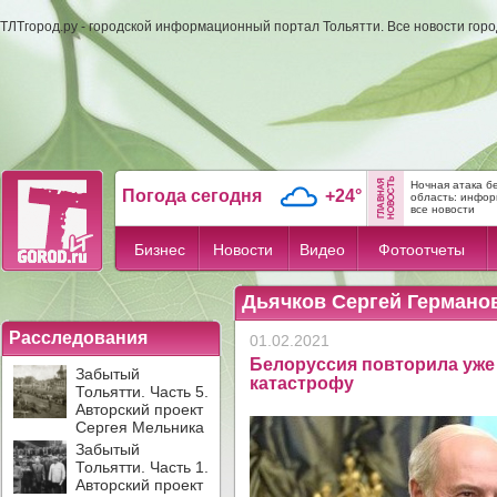
ТЛТгород.ру - городской информационный портал Тольятти. Все новости гор
Ночная атака б
Погода сегодня
+24°
область: инфо
все новости
Бизнес
Новости
Видео
Фотоотчеты
Дьячков Сергей Германов
Расследования
01.02.2021
Белоруссия повторила уже
Забытый
катастрофу
Тольятти. Часть 5.
Авторский проект
Сергея Мельника
Забытый
Тольятти. Часть 1.
Авторский проект