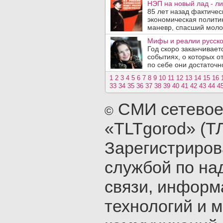
НЭП на новый лад - л
85 лет назад фактиче
экономическая политик
маневр, спасший молод
Мифы и реалии русско
Год скоро заканчиваетс
событиях, о которых о
по себе они достаточно
1
2
3
4
5
6
7
8
9
10
11
12
13
14
15
16
33
34
35
36
37
38
39
40
41
42
43
44
4
СМИ сетевое
©
«TLTgorod» (Т
Зарегистриро
службой по на
связи, инфор
технологий и 