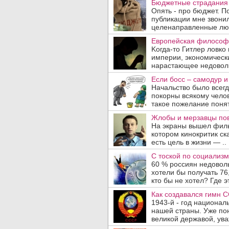
Бюджетные страдания 
Опять - про бюджет. П
публикации мне звони­
целенаправленные люд
Европейская философи
Koгдa-то Гитлер ловко
империи, экономическ
нарастающее недовольс
Если босс – самодур 
Начальство было всегд
покорны всякому челов
такое пожелание понят
Жлобы и мерзавцы пов
На экраны вышел филь
котором кинокритик ск
есть цель в жизни — ..
С тоской по социализм
60 % россиян недово
хотели бы получать 76
кто бы не хотел? Где э
Как создавался гимн С
1943-й - год национал
нашей страны. Уже пон
великой державой, ува