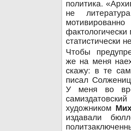
политика. «Архи
не литература
мотивирован
фактологически
статистически н
Чтобы предупр
же на меня наех
скажу: в те са
писал Солжениц
У меня во вр
самиздатовский
художником
Ми
издавали бюлл
политзаключе