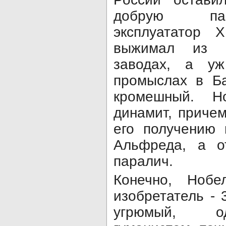
добрую пам
эксплуататор 
выжимал из 
заводах, а у
промыслах в Б
кромешный. Н
динамит, приче
его получению
Альфреда, а о
паралич.
Конечно, Нобе
изобретатель - 
угрюмый, о