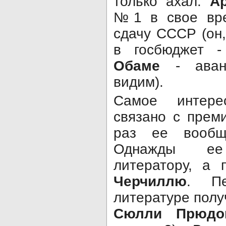
только ахал:
А
№1 в свое вр
сдачу СССР (он,
в госбюджет -
Обаме
- аванс
видим).
Самое интере
связано с прем
раз ее вообщ
Однажды ее
литератору, а 
Черчиллю
. П
литературе полу
Сюлли Прюдо