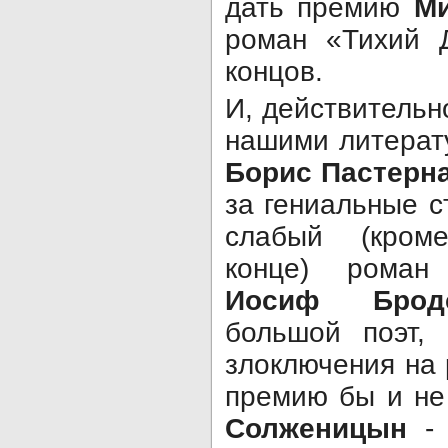
дать премию
М
роман «Тихий 
концов.
И, действительно
нашими литерат
Борис Пастерн
за гениальные с
слабый (кром
конце) роман
Иосиф Брод
большой поэт,
злоключения на 
премию бы и не
Солженицын
- 