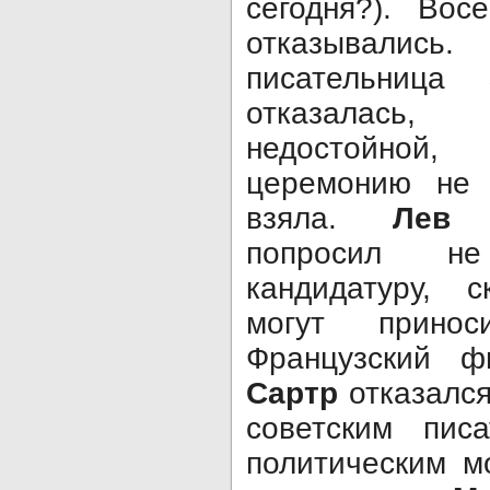
сегодня?). Во
отказывали
писательница
отказалась
недостойной,
церемонию не 
взяла.
Лев 
попросил н
кандидатуру, 
могут принос
Французский ф
Сартр
отказалс
советским пис
политическим м