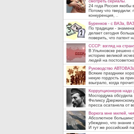
смотреть сериалы.
24 года Россия якобы
Потому что твердили: г
конкуренция, ..
Буренков - с ВАЗа, ВАЗ
По традиции - знамена
делает сегодня больши
поверить, что патент н
СССР: взгляд на стран
В Ульяновске решено о
историю великой исче
людей на постсоветском
Руководство АВТОВАЗа
Всякие праздники хор
некую гордость за при
взыграло, когда прочита
Коррупционеров надо 
Мосгордума обсудила в
Феликсу Дзержинскому
пресса осатане­ла от 
Ворюга мне милей, че
Абсолютное большинст
убеждено, что знание 
И тут же российский па