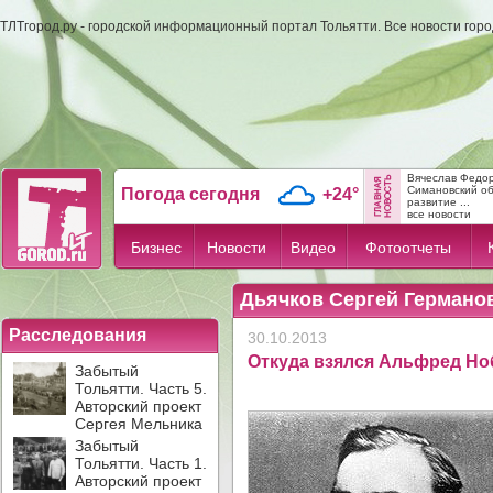
ТЛТгород.ру - городской информационный портал Тольятти. Все новости гор
Вячеслав Федо
Симановский об
Погода сегодня
+24°
развитие ...
все новости
Бизнес
Новости
Видео
Фотоотчеты
Дьячков Сергей Германов
Расследования
30.10.2013
Откуда взялся Альфред Но
Забытый
Тольятти. Часть 5.
Авторский проект
Сергея Мельника
Забытый
Тольятти. Часть 1.
Авторский проект