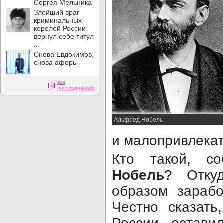
Сергея Мельника
Злейший враг
криминальных
королей России
вернул себе титул
...
Снова Евдокимов,
снова аферы
все
расследования
Альфред Нобель
и малопривлека
Кто такой, с
Нобель
? Отку
образом зарабо
Честно сказат
России остави