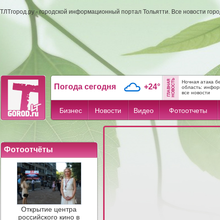
ТЛТгород.ру - городской информационный портал Тольятти. Все новости гор
Ночная атака б
Погода сегодня
+24°
область: инфо
все новости
Бизнес
Новости
Видео
Фотоотчеты
Фотоотчёты
Открытие центра
российского кино в