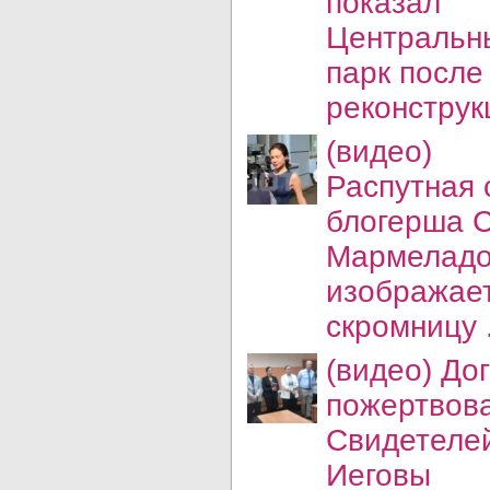
показал
Центральн
парк после
реконструк
(видео)
Распутная 
блогерша 
Мармелад
изображае
скромницу .
(видео) До
пожертвов
Свидетеле
Иеговы