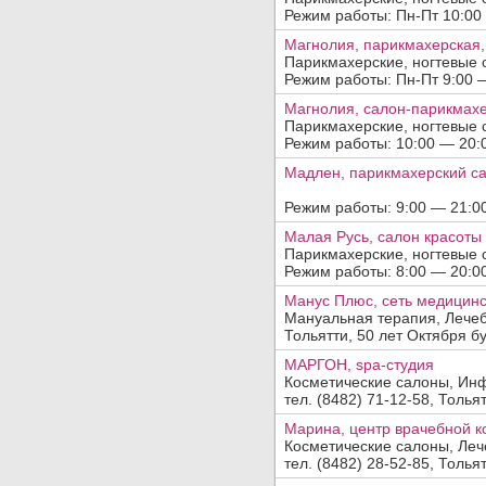
Режим работы: Пн-Пт 10:00 —
Магнолия, парикмахерская,
Парикмахерские, ногтевые 
Режим работы: Пн-Пт 9:00 — 
Магнолия, салон-парикмах
Добавить организацию
Парикмахерские, ногтевые 
Режим работы: 10:00 — 20:00
Название:
Мадлен, парикмахерский с
Вид деятельности, продукция, услуги:
Режим работы: 9:00 — 21:00, 
Малая Русь, салон красоты
Парикмахерские, ногтевые 
Адрес:
Режим работы: 8:00 — 20:00,
Манус Плюс, сеть медицинс
Телефон, факс:
Мануальная терапия, Лечеб
Тольятти, 50 лет Октября бул
Сайт:
МАРГОН, spa-студия
Косметические салоны, Ин
Код заявки:
тел. (8482) 71-12-58, Толья
(введите пожалуйста число
)
По вопросам
платного
размещения обращайтесь в отдел
прода
Марина, центр врачебной к
Косметические салоны, Леч
тел. (8482) 28-52-85, Тольят