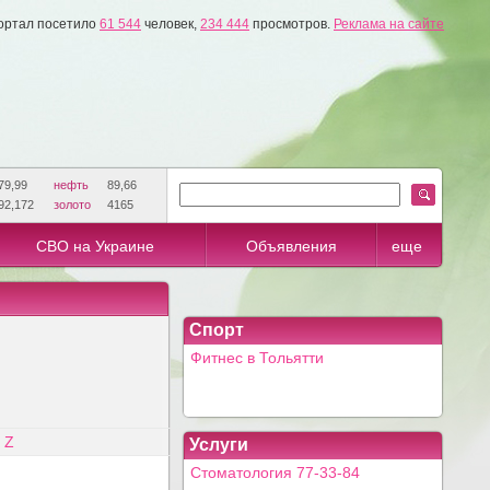
ортал посетило
61 544
человек,
234 444
просмотров.
Реклама на сайте
79,99
нефть
89,66
92,172
золото
4165
СВО на Украине
Объявления
еще
Спорт
Фитнес в Тольятти
Z
Услуги
Стоматология 77-33-84