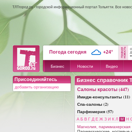
ТЛТгород.ру - городской информационный портал Тольятти. Все новос
О
Погода сегодня
+24°
Д
в
Бизнес
Новости
Видео
Присоединяйтесь
Бизнес справочник 
добавить организацию
Салоны красоты (447)
Имидж-консультанты (11)
Спа-салоны (2)
Парфюмерия (57)
А
Б
В
Г
Д
Е
Ж
З
И
К
Л
Н
М
Магнолия, парикмахерская
Парикмахерские, ногтевые 