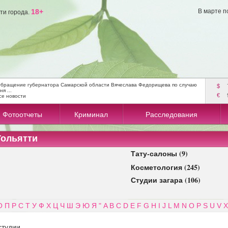
18+
В марте п
ти города.
бращение губернатора Самарской области Вячеслава Федорищева по случаю
$
ня ...
€
се новости
Фотоотчеты
Криминал
Расследования
Тольятти
Тату-салоны (9)
Косметология (245)
Студии загара (106)
О
П
Р
С
Т
У
Ф
Х
Ц
Ч
Ш
Э
Ю
Я
"
A
B
C
D
E
F
G
H
I
J
L
M
N
O
P
S
U
V
X
студии