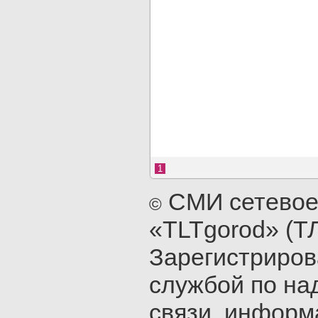
1
СМИ сетевое
©
«TLTgorod» (Т
Зарегистриро
службой по на
связи, инфор