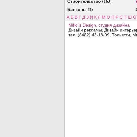
Строительство (163)
Балконы (2)
А
Б
В
Г
Д
З
И
К
Л
М
О
П
Р
С
Т
Ш
G
Miko`s Design, студия дизайна
Дизайн рекламы, Дизайн интерье
тел. (8482) 43-18-09, Тольятти, Ми
Добавить организацию
Название:
Вид деятельности, продукция, услуги:
Адрес:
Телефон, факс:
Сайт:
Код заявки:
(введите пожалуйста число
)
По вопросам
платного
размещения обращайтесь в отдел
прода