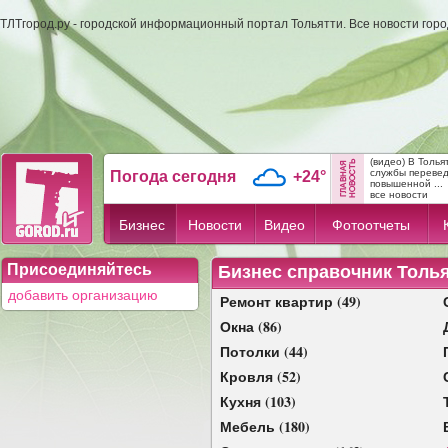
ТЛТгород.ру - городской информационный портал Тольятти. Все новости гор
(видео) В Толь
службы переве
Погода сегодня
+24°
повышенной ...
все новости
Бизнес
Новости
Видео
Фотоотчеты
Присоединяйтесь
Бизнес справочник Толь
добавить организацию
Ремонт квартир (49)
Окна (86)
Потолки (44)
Кровля (52)
Кухня (103)
Мебель (180)