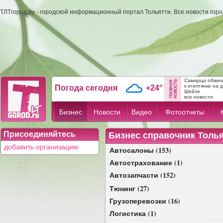
ТЛТгород.ру - городской информационный портал Тольятти. Все новости гор
Самарца обвини
к египтянке на 
Погода сегодня
+24°
Шейхе
все новости
Бизнес
Новости
Видео
Фотоотчеты
Присоединяйтесь
Бизнес справочник Толь
добавить организацию
Автосалоны (153)
Автострахование (1)
Автозапчасти (152)
Тюнинг (27)
Грузоперевозки (16)
Логистика (1)