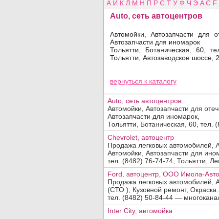
А
И
К
Л
М
Н
П
Р
С
Т
У
Ф
Ч
Э
A
C
F
Auto, сеть автоцентров
Автомойки, Автозапчасти для 
Автозапчасти для иномарок
Тольятти, Ботаническая, 60, тел
Добавить организацию
Тольятти, Автозаводское шоссе, 
Название:
Просмотров: 18114
вернуться
к каталогу
Вид деятельности, продукция, услуги:
Auto, сеть автоцентров
Автомойки, Автозапчасти для оте
Автозапчасти для иномарок,
Адрес:
Тольятти, Ботаническая, 60, тел. (
Телефон, факс:
Chevrolet, автоцентр
Продажа легковых автомобилей, А
Автомойки, Автозапчасти для ином
Сайт:
тел. (8482) 76-74-74, Тольятти, Лен
Код заявки:
Ford, автоцентр, ООО Имола-Авт
Продажа легковых автомобилей, 
(введите пожалуйста число
)
(СТО ), Кузовной ремонт, Окраска 
По вопросам
платного
размещения обращайтесь в отдел
прода
тел. (8482) 50-84-44 — многоканал
Inter City, автомойка