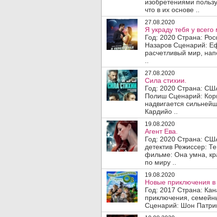
изобретениями пользу
что в их основе ..
27.08.2020
Я украду тебя у всего
Год: 2020 Страна: Ро
Назаров Сценарий: Е
расчетливый мир, на
..
27.08.2020
Сила стихии.
Год: 2020 Страна: СШ
Полиш Сценарий: Кор
надвигается сильнейш
Кардийо ..
19.08.2020
Агент Ева.
Год: 2020 Страна: СШ
детектив Режиссер: Т
фильме: Она умна, кр
по миру ..
19.08.2020
Новые приключения в 
Год: 2017 Страна: Ка
приключения, семейн
Сценарий: Шон Патрик