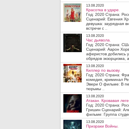
13.08.2020
Красотка в ударе.
Год: 2020 Страна: Ро
Сценарий: Евгения Хр
девушка: заурядная в
встречи с ..
13.08.2020
Час дьявола.
Год: 2020 Страна: СШ
Сценарий: Аарон Хорв
аферистов добились у
обрядов экзорцизма, а 
13.08.2020
Киллер по вызову.
Год: 2020 Страна: Фр
комедия, криминал Ре
Эвери О фильме: В пе
тюрьмы ..
13.08.2020
Атакан. Кровавая леге
Год: 2020 Страна: Ро
Гришин Сценарий: Ал
фильме: Группа студен
13.08.2020
Призраки Войны.