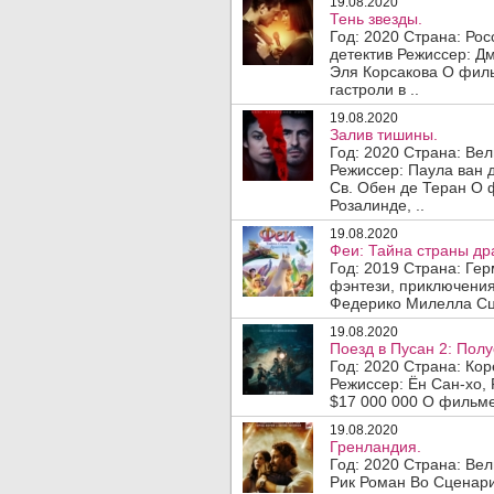
19.08.2020
Тень звезды.
Год: 2020 Страна: Ро
детектив Режиссер: Д
Эля Корсакова О фил
гастроли в ..
19.08.2020
Залив тишины.
Год: 2020 Страна: Ве
Режиссер: Паула ван 
Св. Обен де Теран О 
Розалинде, ..
19.08.2020
Феи: Тайна страны др
Год: 2019 Страна: Ге
фэнтези, приключения
Федерико Милелла Сц
19.08.2020
Поезд в Пусан 2: Полу
Год: 2020 Страна: Ко
Режиссер: Ён Сан-хо,
$17 000 000 О фильме:
19.08.2020
Гренландия.
Год: 2020 Страна: Ве
Рик Роман Во Сценар