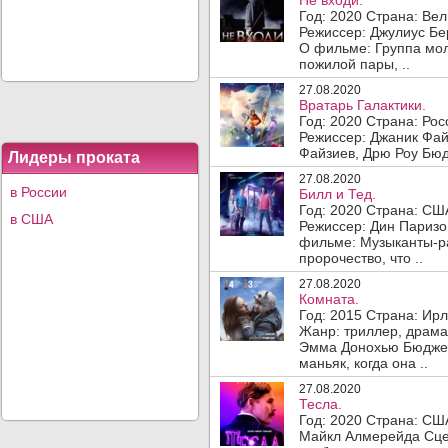
Не входи.
Год: 2020 Страна: Ве
Режиссер: Джулиус Бе
О фильме: Группа мол
пожилой пары, ..
27.08.2020
Вратарь Галактики.
Год: 2020 Страна: Ро
Режиссер: Джаник Фай
Файзиев, Дрю Роу Бюдж
Лидеры проката
27.08.2020
в России
Билл и Тед.
Год: 2020 Страна: СШ
в США
Режиссер: Дин Паризо
фильме: Музыканты-ра
пророчество, что ..
27.08.2020
Комната.
Год: 2015 Страна: Ир
Жанр: триллер, драм
Эмма Донохью Бюджет
маньяк, когда она ..
27.08.2020
Тесла.
Год: 2020 Страна: СШ
Майкл Алмерейда Сце