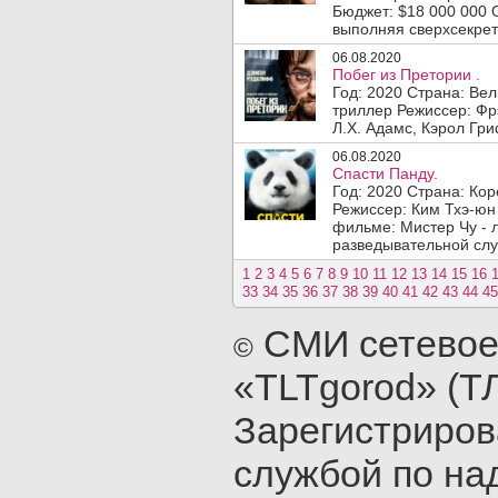
Бюджет: $18 000 000 
выполняя сверхсекрет
06.08.2020
Побег из Претории .
Год: 2020 Страна: Ве
триллер Режиссер: Фр
Л.Х. Адамс, Кэрол Гр
06.08.2020
Спасти Панду.
Год: 2020 Страна: Ко
Режиссер: Ким Тхэ-юн
фильме: Мистер Чу - 
разведывательной сл
1
2
3
4
5
6
7
8
9
10
11
12
13
14
15
16
33
34
35
36
37
38
39
40
41
42
43
44
45
СМИ сетевое
©
«TLTgorod» (Т
Зарегистриро
службой по на