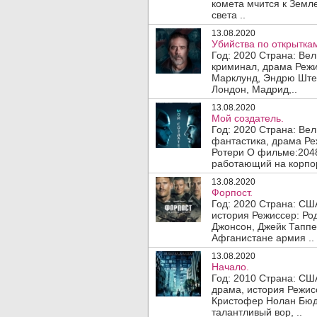
комета мчится к Земле
света ..
13.08.2020
Убийства по открытка
Год: 2020 Страна: Ве
криминал, драма Режи
Марклунд, Эндрю Штер
Лондон, Мадрид,..
13.08.2020
Мой создатель.
Год: 2020 Страна: Ве
фантастика, драма Ре
Ротери О фильме:204
работающий на корпор
13.08.2020
Форпост.
Год: 2020 Страна: СШ
история Режиссер: Ро
Джонсон, Джейк Таппе
Афганистане армия ..
13.08.2020
Начало.
Год: 2010 Страна: СШ
драма, история Режис
Кристофер Нолан Бюдж
талантливый вор, ..