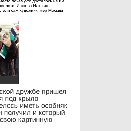
место почему-то досталось не им.
ереплете. И снова Илюхин
стали сам художник, мэр Москвы
жской дружбе пришел
я под крыло
елось иметь особняк
н получил и который
 свою картинную