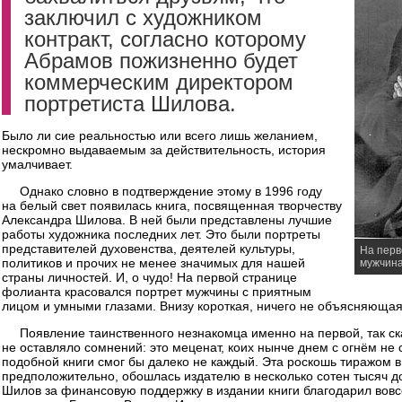
заключил с художником
контракт, согласно которому
Абрамов пожизненно будет
коммерческим директором
портретиста Шилова.
Было ли сие реальностью или всего лишь желанием,
нескромно выдаваемым за действительность, история
умалчивает.
Однако словно в подтверждение этому в 1996 году
на белый свет появилась книга, посвященная творчеству
Александра Шилова. В ней были представлены лучшие
работы художника последних лет. Это были портреты
представителей духовенства, деятелей культуры,
На перв
политиков и прочих не менее значимых для нашей
мужчина
страны личностей. И, о чудо! На первой странице
фолианта красовался портрет мужчины с приятным
лицом и умными глазами. Внизу короткая, ничего не объясняющая
Появление таинственного незнакомца именно на первой, так ск
не оставляло сомнений: это меценат, коих нынче днем с огнём не
подобной книги смог бы далеко не каждый. Эта роскошь тиражом в
предположительно, обошлась издателю в несколько сотен тысяч д
Шилов за финансовую поддержку в издании книги благодарил вовс