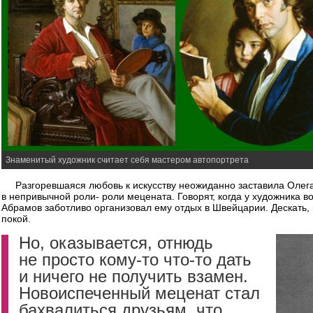
Знаменитый художник считает себя мастером автопортрета
Разгоревшаяся любовь к искусству неожиданно заставила Олег
в непривычной роли- роли мецената. Говорят, когда у художника 
Абрамов заботливо организовал ему отдых в Швейцарии. Дескать,
покой.
Но, оказывается, отнюдь
не просто кому-то что-то дать
и ничего не получить взамен.
Новоиспеченный меценат стал
бахвалиться друзьям, что