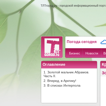
ТЛТгород.ру - городской информационный порта
Погода сегодня
Бизнес
Новости
В
К
Оглавление
1. Золотой мальчик Абрамов.
З
Часть II.
2. Вперед, в Арктику!
3. В списках Интерпола