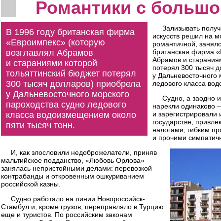
Романтики с большо
Зализывать полу
В 1996 году британская фирма
искусств решил на м
«Евроимпекс» (которую
романтичной, занял
возглавлял Абрамов
британская фирма «
Абрамов и старания
и стараниями которой
потерял 300 тысяч 
тольяттинский бюджет потерял
у Дальневосточного 
300 тысяч долларов) приобрела
ледового класса вод
у Дальневосточного морского
Судно, а заодно 
пароходства судно ледового
нарекли одинаково
класса водоизмещением около
и зарегистрировали 
государстве, привл
пяти тысяч тонн.
налогами, гибким пр
и прочими симпати
И, как злословили недоброжелатели, приняв
мальтийское подданство, «Любовь Орлова»
занялась непристойными делами: перевозкой
контрабанды и откровенным ошкуриванием
российской казны.
Судно работало на линии Новороссийск-
Стамбул и, кроме грузов, переправляло в Турцию
еще и туристов. По российским законам