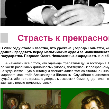
Страсть к прекрасн
В 2002 году стало известно, что уроженец города Тольятти,
должен предстать перед мальтийским судом за мошенничеств
государства. Подвели Олега Николаевича скаредность и любо
А началось всё с того, что однажды трепетная душа господина
по части различных финансовых уловок, потянулась к прекрасному.
на художественную выставку и познакомился там со столичной з
мирового масштаба Александром Шиловым. Случайное знакомств
судьбы, ибо приоткрывало дверь в московский бомонд, где тольят
завязать новые полезные связи.