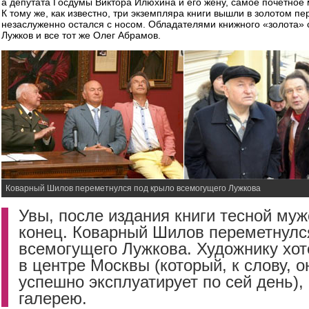
а депутата Госдумы Виктора Илюхина и его жену, самое почетное 
К тому же, как известно, три экземпляра книги вышли в золотом п
незаслуженно остался с носом. Обладателями книжного «золота» 
Лужков и все тот же Олег Абрамов.
Коварный Шилов переметнулся под крыло всемогущего Лужкова
Увы, после издания книги тесной му
конец. Коварный Шилов переметнулс
всемогущего Лужкова. Художнику хот
в центре Москвы (который, к слову, о
успешно эксплуатирует по сей день),
галерею.