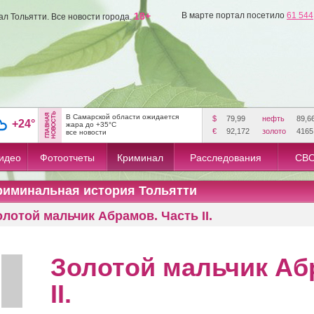
18+
В марте портал посетило
61 544
л Тольятти. Все новости города.
В Самарской области ожидается
$
79,99
нефть
89,6
+24°
жара до +35°C
€
92,172
золото
4165
все новости
идео
Фотоотчеты
Криминал
Расследования
СВО
риминальная история Тольятти
олотой мальчик Абрамов. Часть II.
Золотой мальчик Аб
II.