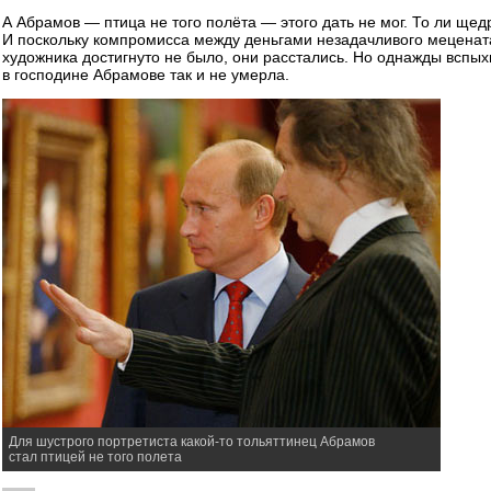
А Абрамов — птица не того полёта — этого дать не мог. То ли щедр
И поскольку компромисса между деньгами незадачливого меценат
художника достигнуто не было, они расстались. Но однажды вспых
в господине Абрамове так и не умерла.
Для шустрого портретиста какой-то тольяттинец Абрамов
стал птицей не того полета