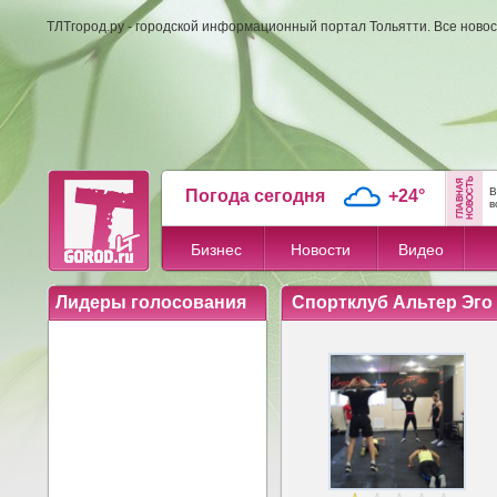
ТЛТгород.ру - городской информационный портал Тольятти. Все новос
В
Погода сегодня
+24°
в
Бизнес
Новости
Видео
Лидеры голосования
Спортклуб Альтер Эго