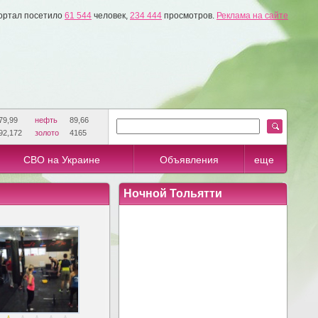
ортал посетило
61 544
человек,
234 444
просмотров.
Реклама на сайте
79,99
нефть
89,66
92,172
золото
4165
СВО на Украине
Объявления
еще
Ночной Тольятти