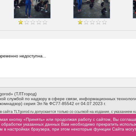
ременно недоступна...
gorod» (ТЛТгород)
ой службой по надзору в сфере связи, информационных технологи
комнадзор) серия Эл № ФС77-85542 от 04.07.2023 г.
сайта TLTgorod.ru допускается только со ссылкой на издание, с указанием 
материалов TLTgorod.ru в интернете обязательна гиперссылка (активная ссы
мая кнопку «Принять» или продолжая работу с сайтом, Вы соглаш
торой взята информация, размещенная не позже первого абзаца публикуемого
от обработки указанных данных Вам необходимо прекратить исполь
м в настройках браузера, при этом некоторые функции Сайта могут
.ru
Контакты
Посещаемость
Реклама
Сообщить об ошибке