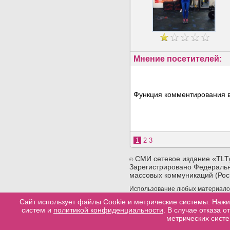
Мнение посетителей:
Функция комментирования в
1
2
3
СМИ сетевое издание «TLT
©
Зарегистрировано Федеральн
массовых коммуникаций (Рос
Использование любых материалов 
сайта. При использовании любых 
Сайт использует файлы Cookie и метрические системы. Нажи
конкретную страницу сайта, с ко
систем и
политикой конфиденциальности
. В случае отказа 
материала.
метрических систе
Разработка сайтов в тольятти
web-good
Политика конфеденциальности