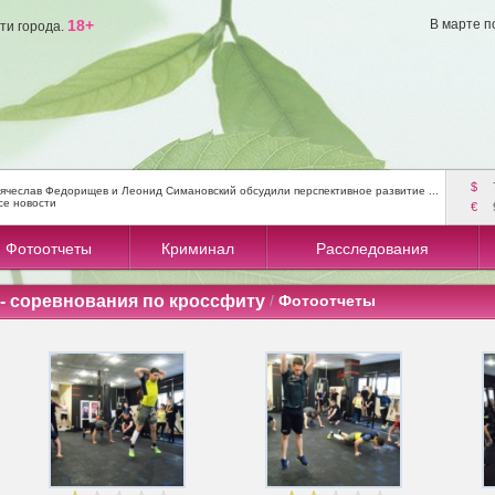
18+
В марте п
ти города.
$
ячеслав Федорищев и Леонид Симановский обсудили перспективное развитие ...
се новости
€
Фотоотчеты
Криминал
Расследования
 - соревнования по кроссфиту
/
Фотоотчеты