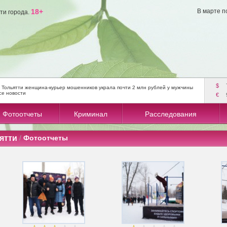
18+
В марте п
ти города.
$
 Тольятти женщина-курьер мошенников украла почти 2 млн рублей у мужчины
се новости
€
Фотоотчеты
Криминал
Расследования
ятти
/
Фотоотчеты