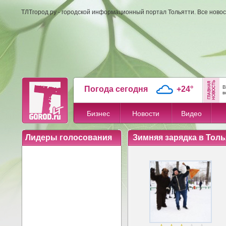
ТЛТгород.ру - городской информационный портал Тольятти. Все новос
В
Погода сегодня
+24°
в
Бизнес
Новости
Видео
Лидеры голосования
Зимняя зарядка в Толь