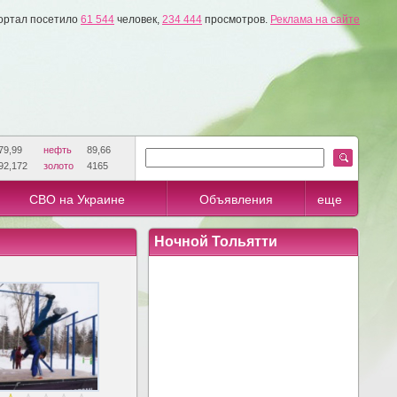
ортал посетило
61 544
человек,
234 444
просмотров.
Реклама на сайте
79,99
нефть
89,66
92,172
золото
4165
СВО на Украине
Объявления
еще
Ночной Тольятти