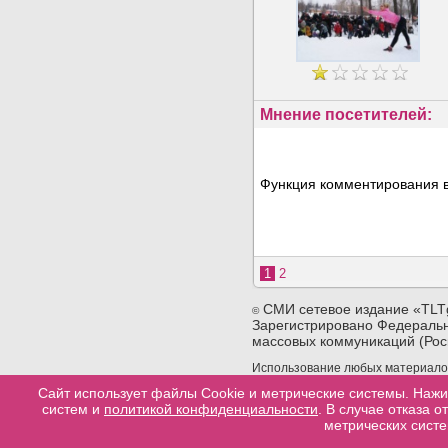
Мнение посетителей:
Функция комментирования в
1
2
СМИ сетевое издание «TLT
©
Зарегистрировано Федеральн
массовых коммуникаций (Рос
Использование любых материалов 
сайта. При использовании любых 
Сайт использует файлы Cookie и метрические системы. Нажи
конкретную страницу сайта, с ко
систем и
политикой конфиденциальности
. В случае отказа 
материала.
метрических систе
Разработка сайтов в тольятти
web-good
Политика конфеденциальности