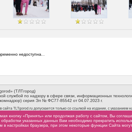
ременно недоступна...
gorod» (ТЛТгород)
ой службой по надзору в сфере связи, информационных технологи
комнадзор) серия Эл № ФС77-85542 от 04.07.2023 г.
сайта TLTgorod.ru допускается только со ссылкой на издание, с указанием 
материалов TLTgorod.ru в интернете обязательна гиперссылка (активная ссы
мая кнопку «Принять» или продолжая работу с сайтом, Вы соглаш
торой взята информация, размещенная не позже первого абзаца публикуемого
от обработки указанных данных Вам необходимо прекратить исполь
м в настройках браузера, при этом некоторые функции Сайта могут
.ru
Контакты
Посещаемость
Реклама
Сообщить об ошибке