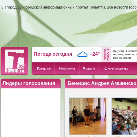
ТЛТгород.ру - городской информационный портал Тольятти. Все новости гор
(видео) В Толь
Погода сегодня
+24°
переведены в р
все новости
Бизнес
Новости
Видео
Фотоотчеты
Лидеры голосования
Бенефис Андрея Амшинског