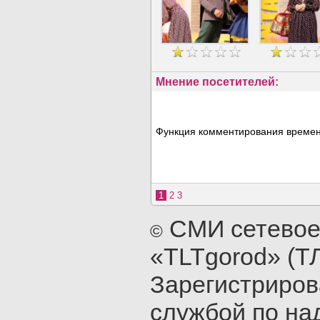
Мнение посетителей:
Функция комментирования временн
1
2
3
СМИ сетевое
©
«TLTgorod» (Т
Зарегистриро
службой по на