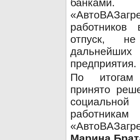
банками.
«АвтоВАЗагр
работников 
отпуск, н
дальнейших 
предприятия.
По итогам
принято реш
социальн
работникам
«АвтоВАЗаг
Марина Брат