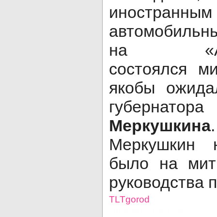
иностранны
автомобильны
на «Авто
состоялся ми
якобы ожида
губерн
Меркушкина
Меркушкин 
было на мит
руководства 
TLTgorod
Просмотров: 8967