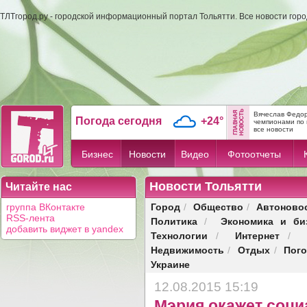
ТЛТгород.ру - городской информационный портал Тольятти. Все новости гор
Вячеслав Федор
Погода сегодня
+24°
чемпионами по 
все новости
Бизнес
Новости
Видео
Фотоотчеты
Новости Тольятти
Читайте нас
Город
Общество
Автоново
группа ВКонтакте
/
/
RSS-лента
Политика
Экономика и би
/
добавить виджет в yandex
Технологии
Интернет
/
/
Недвижимость
Отдых
Пог
/
/
Украине
12.08.2015 15:19
Мэрия окажет соц