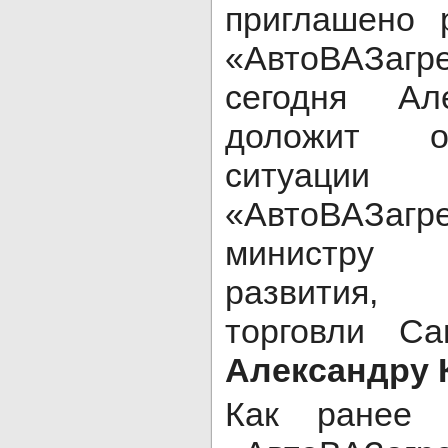
приглашено 
«АвтоВАЗаг
сегодня Ал
доложит о
ситу
«АвтоВАЗагре
министру э
развития,
торговли Са
Александру 
Как ранее 