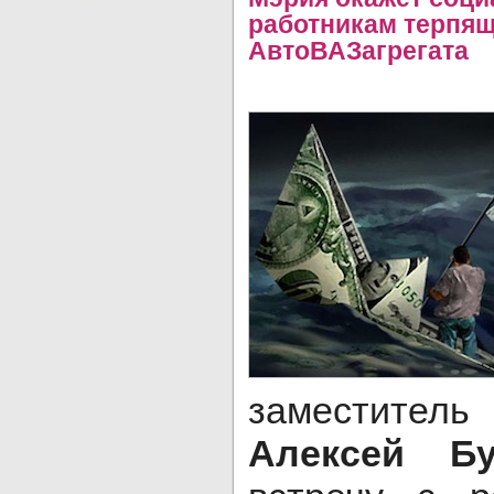
работникам терпящ
АвтоВАЗагрегата
заместител
Алексей Бу