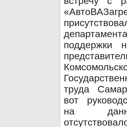
встречу с 
«АвтоВАЗагре
присутствова
департамен
поддержки н
представит
Комсомольс
Государств
труда Самар
вот руковод
на данн
отсутствовало