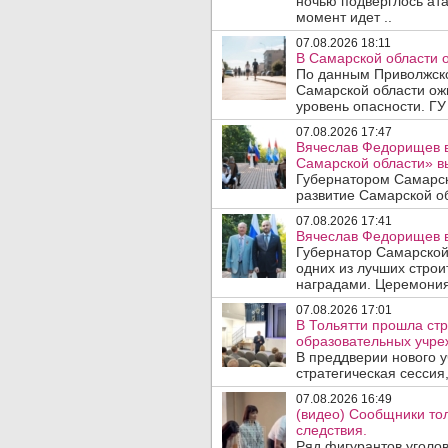
ночью подверглось ата
момент идет ..
07.08.2026 18:11
В Самарской области 
По данным Приволжско
Самарской области ож
уровень опасности. ГУ
07.08.2026 17:47
Вячеслав Федорищев в
Самарской области» 
Губернатором Самарск
развитие Самарской об
07.08.2026 17:41
Вячеслав Федорищев в
Губернатор Самарской
одних из лучших стро
наградами. Церемония
07.08.2026 17:01
В Тольятти прошла стр
образовательных учре
В преддверии нового у
стратегическая сессия,
07.08.2026 16:49
(видео) Сообщники тол
следствия.
Ряд фигурантов уголов