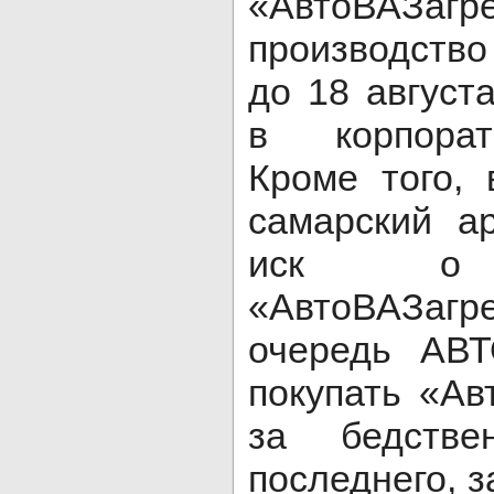
«АвтоВАЗагр
производств
до 18 август
в корпорат
Кроме того,
самарский а
иск о б
«АвтоВАЗаг
очередь АВ
покупать «Ав
за бедстве
последнего, з