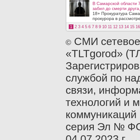
В Самарской области 7
забил до смерти друга,
18+ Прокуратура Сама
прокурора в рассмотр
1
2
3
4
5
6
7
8
9
10
11
12
13
14
15
16
СМИ сетевое
©
«TLTgorod» (Т
Зарегистриро
службой по на
связи, инфор
технологий и 
коммуникаций 
серия Эл № ФС
04.07.2023 г.