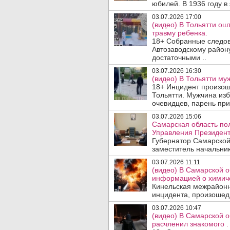
юбилей. В 1936 году в 
03.07.2026 17:00
(видео) В Тольятти ош
травму ребенка.
18+ Собранные следов
Автозаводскому район
достаточными ..
03.07.2026 16:30
(видео) В Тольятти му
18+ Инцидент произоше
Тольятти. Мужчина из
очевидцев, парень прис
03.07.2026 15:06
Самарская область по
Управления Президент
Губернатор Самарской
заместитель начальник
03.07.2026 11:11
(видео) В Самарской о
информацией о химиче
Кинельская межрайонн
инцидента, произошедш
03.07.2026 10:47
(видео) В Самарской о
расчленил знакомого .