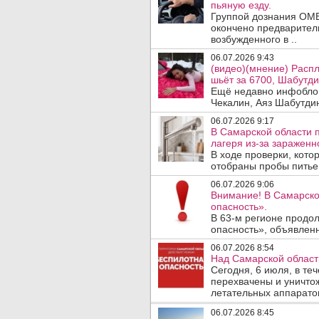
пьяную езду.
Группой дознания ОМВ
окончено предварител
возбужденного в ..
06.07.2026 9:43
(видео)(мнение) Распл
шьёт за 6700, Шабутди
Ещё недавно инфоблог
Чекалин, Аяз Шабутдин
06.07.2026 9:17
В Самарской области 
лагеря из-за зараженн
В ходе проверки, кото
отобраны пробы питье
06.07.2026 9:06
Внимание! В Самарско
опасность».
В 63-м регионе продо
опасность», объявленны
06.07.2026 8:54
Над Самарской област
Сегодня, 6 июля, в т
перехвачены и уничто
летательных аппаратов
06.07.2026 8:45