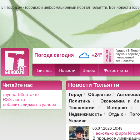
ТЛТгород.ру - городской информационный портал Тольятти. Все новости гор
(видео) В Толь
службы переве
Погода сегодня
+24°
повышенной ...
все новости
Бизнес
Новости
Видео
Фотоотчеты
Новости Тольятти
Читайте нас
Город
Общество
Автоново
группа ВКонтакте
/
/
RSS-лента
Политика
Экономика и би
/
добавить виджет в yandex
Технологии
Интернет
/
/
Недвижимость
Отдых
Пог
/
/
Украине
06.07.2026 10:48
Несколько фирм Игоря
В процессе ликвидации