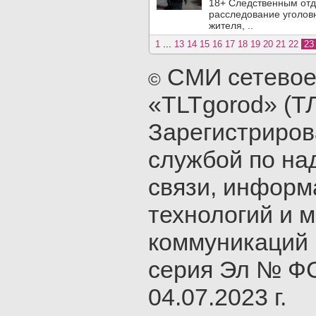
18+ Следственным отд
расследование уголовн
жителя, ..
...
1
13
14
15
16
17
18
19
20
21
22
2
СМИ сетевое
©
«TLTgorod» (Т
Зарегистриро
службой по на
связи, инфор
технологий и 
коммуникаций 
серия Эл № ФС
04.07.2023 г.