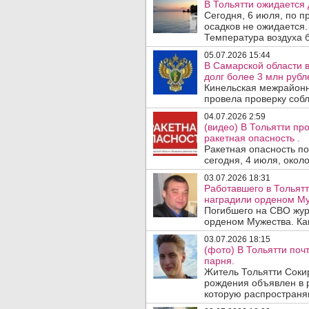
В Тольятти ожидается 
Сегодня, 6 июля, по п
осадков не ожидается.
Температура воздуха б
05.07.2026 15:44
В Самарской области в
долг более 3 млн рубле
Кинельская межрайонн
провела проверку соб
04.07.2026 2:59
(видео) В Тольятти пр
ракетная опасность .
Ракетная опасность п
сегодня, 4 июля, около
03.07.2026 18:31
Работавшего в Тольят
наградили орденом Му
Погибшего на СВО жур
орденом Мужества. Как
03.07.2026 18:15
(фото) В Тольятти поч
парня.
Житель Тольятти Соки
рождения объявлен в р
которую распространяю