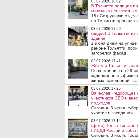
03.07.2026 18:02
В Тольятти полиция п
мальчика неизвестным
18+ Сотрудники отдел
по Тольятти проводят 
03.07.2026 17:50
(видео) В Тольятти из
здания.
2 июня днем на улице 
районе Тольятти, про
загорелся фасад ..
03.07.2026 17:41
Жители Тольятти задо
По состоянию на 26 и
задолженность физичес
жилых помещений - за 
03.07.2026 17:25
Вячеслав Федорищев н
участников СВО и вне
подходов.
Сегодня, 3 июля, губ
участие в заседании ..
03.07.2026 17:14
(фото) Тольяттинская 
ГИБДД России и собст
Сегодня, 3 июля, Госа