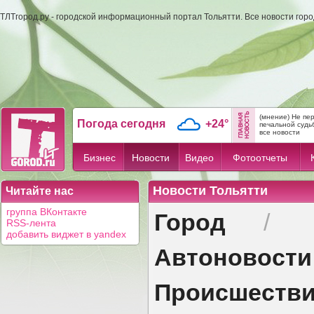
ТЛТгород.ру - городской информационный портал Тольятти. Все новости гор
(мнение) Не пе
Погода сегодня
+24°
печальной судь
все новости
Бизнес
Новости
Видео
Фотоотчеты
Новости Тольятти
Читайте нас
Город
группа ВКонтакте
/
RSS-лента
добавить виджет в yandex
Автоновости
Происшеств