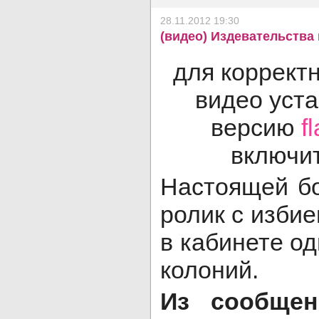
28.11.2012 19:30
(видео) Издевательства 
для коррект
видео уст
версию
f
включит
Настоящей бо
ролик с изби
в кабинете од
колоний.
Из сообще