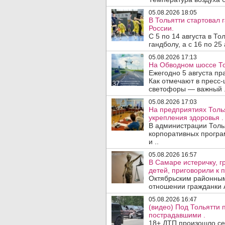
05.08.2026 18:05
В Тольятти стартовал
России.
С 5 по 14 августа в Т
гандболу, а с 16 по 25
05.08.2026 17:13
На Обводном шоссе То
Ежегодно 5 августа п
Как отмечают в пресс-
светофоры — важный .
05.08.2026 17:03
На предприятиях Толь
укрепления здоровья .
В администрации Толь
корпоративных програ
и ..
05.08.2026 16:57
В Самаре истеричку, г
детей, приговорили к 
Октябрьским районным
отношении гражданки А
05.08.2026 16:47
(видео) Под Тольятти
пострадавшими .
18+ ДТП произошло сег