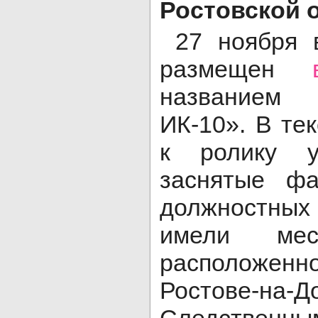
Ростовской 
27 ноября 
размещен
названием
ИК-10». В те
к ролику у
заснятые ф
должностн
имели ме
расположе
Ростове-на-До