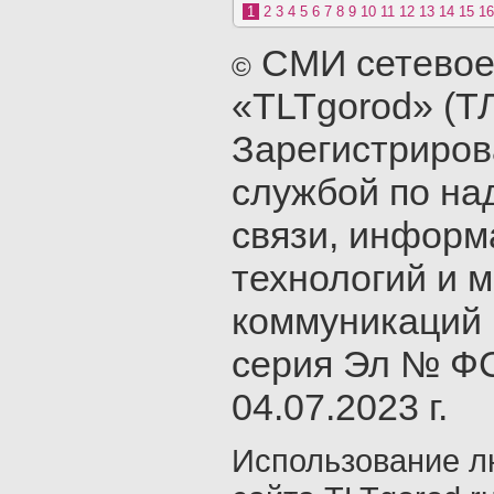
1
2
3
4
5
6
7
8
9
10
11
12
13
14
15
16
СМИ сетевое
©
«TLTgorod» (Т
Зарегистриро
службой по на
связи, инфор
технологий и 
коммуникаций 
серия Эл № ФС
04.07.2023 г.
Использование л