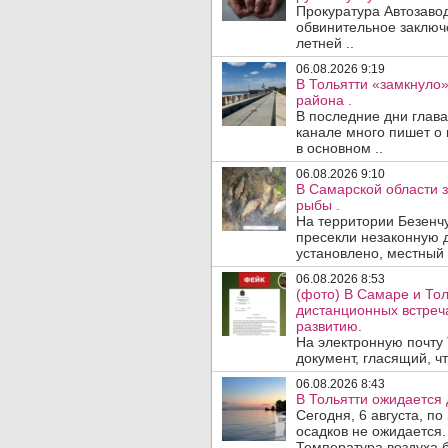
Прокуратура Автозавод
обвинительное заключ
летней ..
06.08.2026 9:19
В Тольятти «замкнуло
района .
В последние дни глава
канале много пишет о 
в основном ..
06.08.2026 9:10
В Самарской области 
рыбы .
На территории Безенч
пресекли незаконную 
установлено, местный 
06.08.2026 8:53
(фото) В Самаре и То
дистанционных встре
развитию.
На электронную почту
документ, гласящий, чт
06.08.2026 8:43
В Тольятти ожидается 
Сегодня, 6 августа, п
осадков не ожидается.
Температура воздуха б