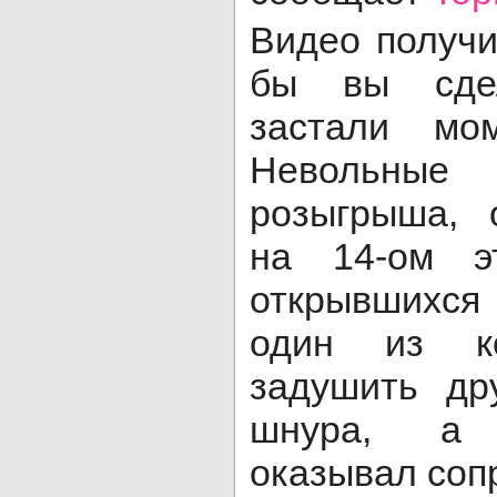
Видео получи
бы вы сде
застали мом
Невольны
розыгрыша,
на 14-ом э
открывшихся
один из ко
задушить др
шнура, а 
оказывал соп