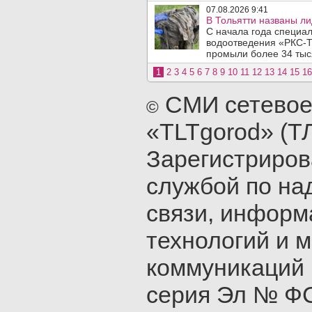
07.08.2026 9:41
В Тольятти названы л
С начала года специа
водоотведения «РКС-Т
промыли более 34 тыся
1
2
3
4
5
6
7
8
9
10
11
12
13
14
15
16
СМИ сетевое
©
«TLTgorod» (Т
Зарегистриро
службой по на
связи, инфор
технологий и 
коммуникаций 
серия Эл № ФС