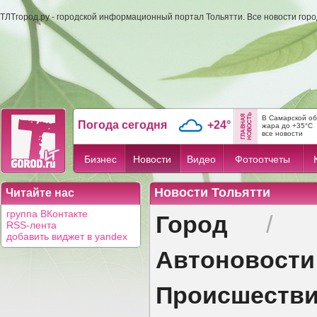
ТЛТгород.ру - городской информационный портал Тольятти. Все новости гор
В Самарской об
Погода сегодня
+24°
жара до +35°C
все новости
Бизнес
Новости
Видео
Фотоотчеты
Новости Тольятти
Читайте нас
Город
группа ВКонтакте
/
RSS-лента
добавить виджет в yandex
Автоновости
Происшеств