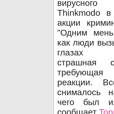
вирусног
Thinkmodo в
акции крими
"Одним мень
как люди выз
глазах ра
страшная с
требующая
реакции. В
снималось н
чего был из
сообщает
Top