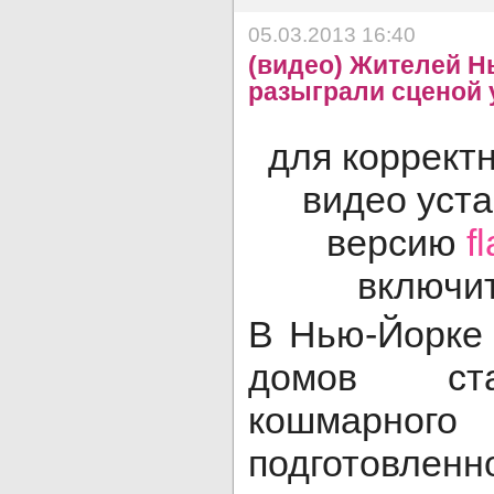
05.03.2013 16:40
(видео) Жителей Н
разыграли сценой 
для коррект
видео уст
версию
f
включит
В Нью-Йорке 
домов ст
кошмарног
подготовлен