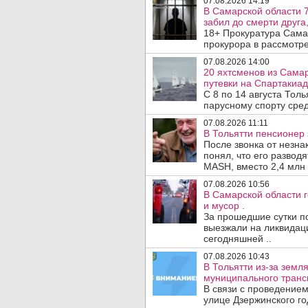
07.08.2026 14:19
В Самарской области 7
забил до смерти друга,
18+ Прокуратура Сама
прокурора в рассмотр
07.08.2026 14:00
20 яхтсменов из Сама
путевки на Спартакиад
С 8 по 14 августа Тол
парусному спорту сред
07.08.2026 11:11
В Тольятти пенсионер
После звонка от незна
понял, что его развод
MASH, вместо 2,4 млн 
07.08.2026 10:56
В Самарской области г
и мусор .
За прошедшие сутки п
выезжали на ликвидаци
сегодняшней ..
07.08.2026 10:43
В Тольятти из-за зем
муниципального транс
В связи с проведением
улице Дзержинского го