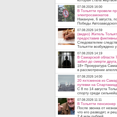
которая стала жертво
07.08.2026 16:00
В Тольятти провели п
электросамокатов .
Накануне, 6 августа, 
Победы Автозаводског
07.08.2026 14:59
(видео) Житель Тольят
предоставив фиктивны
Следователем следств
Тольятти возбуждено у
07.08.2026 14:19
В Самарской области 7
забил до смерти друга,
18+ Прокуратура Сама
в рассмотрении апелл
07.08.2026 14:00
20 яхтсменов из Сама
путевки на Спартакиад
С 8 по 14 августа Тол
спорту среди сильнейш
07.08.2026 11:11
В Тольятти пенсионер
После звонка от незна
что его разводят, и р
2,4 млн рублей ..