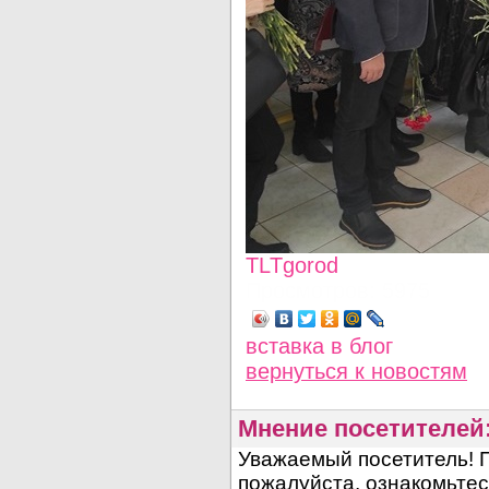
TLTgorod
Просмотров: 5975
вставка в блог
вернуться
к новостям
Мнение посетителей