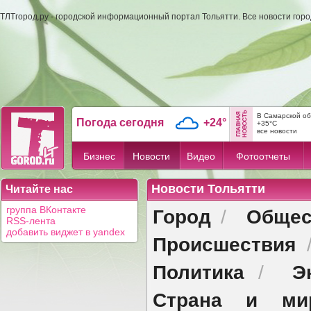
ТЛТгород.ру - городской информационный портал Тольятти. Все новости гор
В Самарской об
Погода сегодня
+24°
+35°C
все новости
Бизнес
Новости
Видео
Фотоотчеты
Новости Тольятти
Читайте нас
Город
Общес
группа ВКонтакте
/
RSS-лента
добавить виджет в yandex
Происшествия
Политика
Э
/
Страна и ми