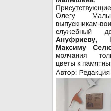
Присутствующи
Олегу Мал
выпускникам-
служебный
Ануфриеву
,
Максиму Селю
молчания тол
цветы к памятны
Автор: Редакция