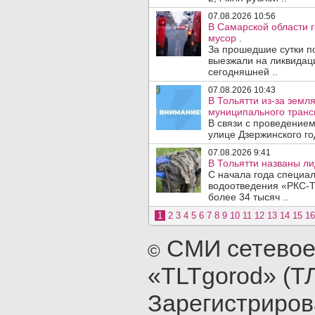
07.08.2026 10:56
В Самарской области г
мусор .
За прошедшие сутки п
выезжали на ликвидаци
сегодняшней ..
07.08.2026 10:43
В Тольятти из-за зем
муниципального транс
В связи с проведением
улице Дзержинского го
07.08.2026 9:41
В Тольятти названы л
С начала года специа
водоотведения «РКС-Т
более 34 тысяч ..
1
2
3
4
5
6
7
8
9
10
11
12
13
14
15
16
СМИ сетевое
©
«TLTgorod» (Т
Зарегистриро