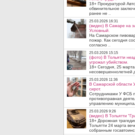
18+ Прокуратурой Авт
обвинительное заключ
ранее не ..
25.03.2026 16:31
(видео) В Самаре на 
Условный.
На Самарском пивовар
пожар. Как сегодня с
согласно ..
25.03.2026 15:15
(фото) В Тольятти неа
угрожал убийством.
18+ Сегодня, 25 март
несовершеннолетней де
25.03.2026 11:36
В Самарской области 
сирот.
Сотрудниками У ФСБ п
противоправная деяте
управлению муниципал
25.03.2026 9:26
(видео) В Тольятти "Г
18+ Дорожная трагеди
Тольятти 24 марта ве
собранным госавтоинсп