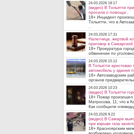
24.03.2026 18:17
(видео) В Тольятти пр
просила о помощи .
18+ Инцидент произоше
Тольятти, что в Автоз
..
24.03.2026 17:31
Налетчице, жертвой ко
приговор в Самарской 
18+ Прокуратура горо
обвинение по уголовно
24.03.2026 15:12
В Тольятти арестован 
автомобиль у здания п
18+ Автозаводским ра
органов предварительн
24.03.2026 10:23
(видео) В Тольятти го
18+ Пожар произошел 
Матросова, 11, что в 
Как сообщили очевидцы
24.03.2026 9:22
(видео) В Самаре выяс
при взрыве газа занял
18+ Красноярским ме
возбуждено уголовное 