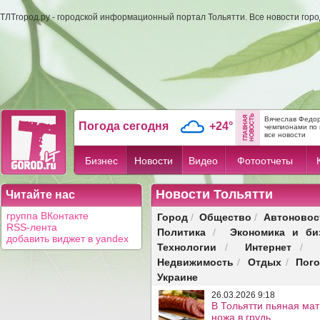
ТЛТгород.ру - городской информационный портал Тольятти. Все новости гор
Вячеслав Федор
Погода сегодня
+24°
чемпионами по 
все новости
Бизнес
Новости
Видео
Фотоотчеты
Новости Тольятти
Читайте нас
Город
Общество
Автоновос
группа ВКонтакте
/
/
RSS-лента
Политика
Экономика и би
/
добавить виджет в yandex
Технологии
Интернет
/
/
Недвижимость
Отдых
Пог
/
/
Украине
26.03.2026 9:18
В Тольятти пьяная мат
ножа в грудь .