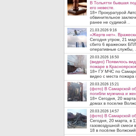
В Тольятти бывшая по
его невесте.
18+ Прокуратурой Авт
обвинительное заключ
ранее не судимой ..
21.03.2026 9:16
«Жертв нет». Вражески
Сегодня утром, 21 мар
сбито 6 вражеских БП
оперативные службы, .
20.03.2026 16:50
(видео) Появилось ви
пожаре в Красноярско
18+ ГУ МЧС по Самарс
видео с места пожара 
20.03.2026 15:21
(фото) В Самарской об
погибли мужчина и же
18+ Сегодня, 20 марта
домах в поселке Волжс
20.03.2026 14:57
(фото) В Самарской об
Сегодня, 20 марта, в 
газовоздушной смеси 
18 в посёлке Волжский 