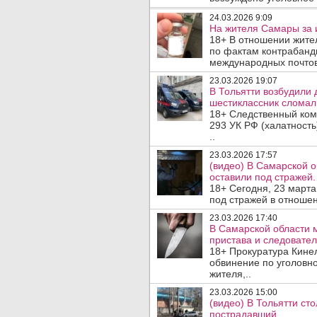
24.03.2026 9:09
На жителя Самары за 
18+ В отношении жите
по фактам контрабанд
международных почтов
23.03.2026 19:07
В Тольятти возбудили 
шестиклассник сломал 
18+ Следственный коми
293 УК РФ (халатность
..
23.03.2026 17:57
(видео) В Самарской 
оставили под стражей.
18+ Сегодня, 23 март
под стражей в отношен
23.03.2026 17:40
В Самарской области 
пристава и следовател
18+ Прокуратура Кине
обвинение по уголовно
жителя,..
23.03.2026 15:00
(видео) В Тольятти ст
пострадавший.