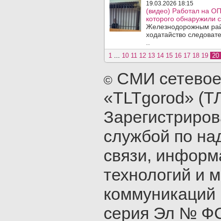
19.03.2026 18:15
(видео) Работал на О
которого обнаружили 
Железнодорожным рай
ходатайство следоват
..
...
1
10
11
12
13
14
15
16
17
18
19
20
СМИ сетевое
©
«TLTgorod» (Т
Зарегистриро
службой по на
связи, инфор
технологий и 
коммуникаций 
серия Эл № ФС