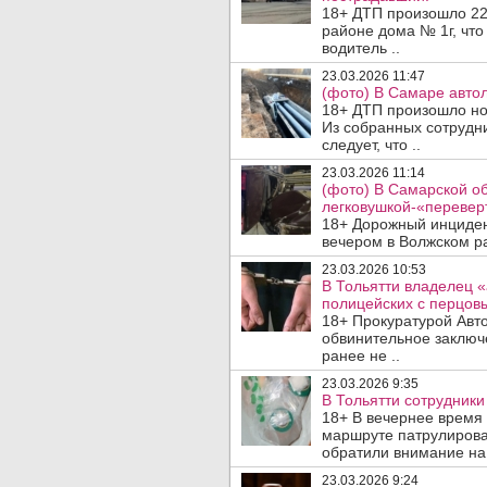
18+ ДТП произошло 22
районе дома № 1г, что
водитель ..
23.03.2026 11:47
(фото) В Самаре автол
18+ ДТП произошло но
Из собранных сотрудн
следует, что ..
23.03.2026 11:14
(фото) В Самарской об
легковушкой-«перевер
18+ Дорожный инциден
вечером в Волжском р
23.03.2026 10:53
В Тольятти владелец 
полицейских с перцов
18+ Прокуратурой Авт
обвинительное заключ
ранее не ..
23.03.2026 9:35
В Тольятти сотрудники
18+ В вечернее время
маршруте патрулирова
обратили внимание на 
23.03.2026 9:24