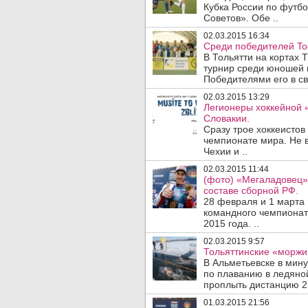
Кубка России по футб
Советов». Обе ..
02.03.2015 16:34
Среди победителей Togl
В Тольятти на кортах
турнир среди юношей и 
Победителями его в св
02.03.2015 13:29
Легионеры хоккейной 
Словакии.
Сразу трое хоккеистов
чемпионате мира. Не в
Чехии и ..
02.03.2015 11:44
(фото) «Мегаладовец»
составе сборной РФ.
28 февраля и 1 марта
командного чемпионат
2015 года. ..
02.03.2015 9:57
Тольяттинские «моржи
В Альметьевске в мин
по плаванию в ледяно
проплыть дистанцию 25
01.03.2015 21:56