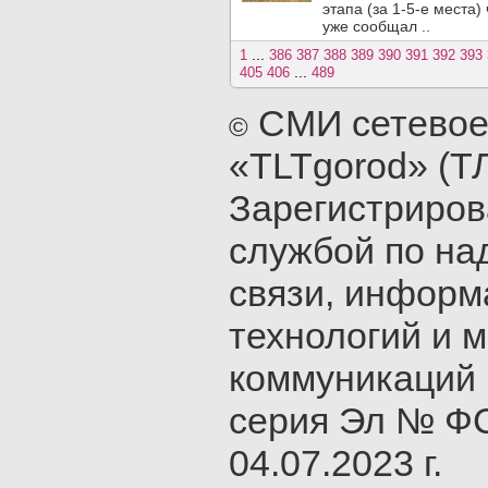
этапа (за 1-5-е места
уже сообщал ..
...
1
386
387
388
389
390
391
392
393
...
405
406
489
СМИ сетевое
©
«TLTgorod» (Т
Зарегистриро
службой по на
связи, инфор
технологий и 
коммуникаций 
серия Эл № ФС
04.07.2023 г.