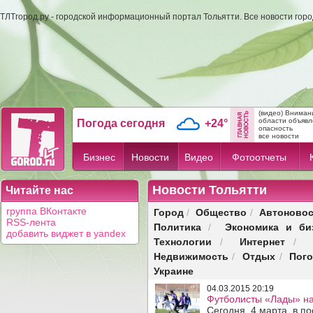
ТЛТгород.ру - городской информационный портал Тольятти. Все новости гор
(видео) Вниман
области объявл
Погода сегодня
+24°
опасность
все новости
Бизнес
Новости
Видео
Фотоотчеты
Новости Тольятти
Читайте нас
Город
Общество
Автоновос
группа ВКонтакте
/
/
RSS-лента
Политика
Экономика и би
/
добавить виджет в yandex
Технологии
Интернет
/
/
Недвижимость
Отдых
Пог
/
/
Украине
04.03.2015 20:19
Футболисты «Лады» на
Сегодня, 4 марта, в п