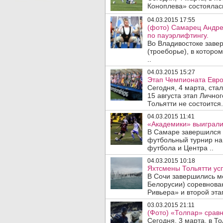
Коноплева» состоялась
04.03.2015 17:55
(фото) Самарец Андре
по пауэрлифтингу.
Во Владивостоке заве
(троеборье), в которо
..
04.03.2015 15:27
Этап Чемпионата Европ
Сегодня, 4 марта, ста
15 августа этап Лично
Тольятти не состоится.
04.03.2015 11:41
«Академики» выиграли
В Самаре завершился 
футбольный турнир на
футбола и Центра ..
04.03.2015 10:18
Яхтсмены Тольятти ус
В Сочи завершились м
Белорусии) соревнова
Ривьера» и второй этап
03.03.2015 21:11
(Фото) «Толпар» сравн
Сегодня, 3 марта, в Т