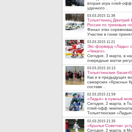
вторая игра плей-офф
удачного ..
03.03.2015 11:38
Тольяттинец Дмитрий 
России по трековым го
Финал этих соревнова
Участие в гонке приня
03.03.2015 11:21
Экс-форвард «Лады» о
«Чикаго».
Сегодня, 3 марта, в н
очередные матчи регул
03.03.2015 10:13
Тольяттинские баскетб
Как и в предыдущих ма
самарских «Красных К
составе ..
02.03.2015 21:59
«Ладья» в нужный мом
Сегодня, 2 марта, в Т
плей-офф чемпионата 
Тольяттинская «Ладья»
02.03.2015 21:35
«Крылья Советов» уст
Сегодня, 2 марта, в Мо