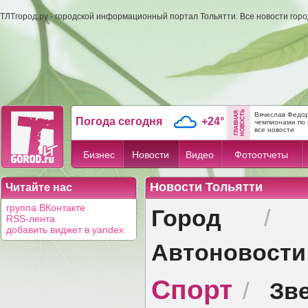
ТЛТгород.ру - городской информационный портал Тольятти. Все новости гор
Вячеслав Федор
Погода сегодня
+24°
чемпионами по 
все новости
Бизнес
Новости
Видео
Фотоотчеты
Новости Тольятти
Читайте нас
Город
группа ВКонтакте
RSS-лента
добавить виджет в yandex
Автоновости
Спорт
Зв
/