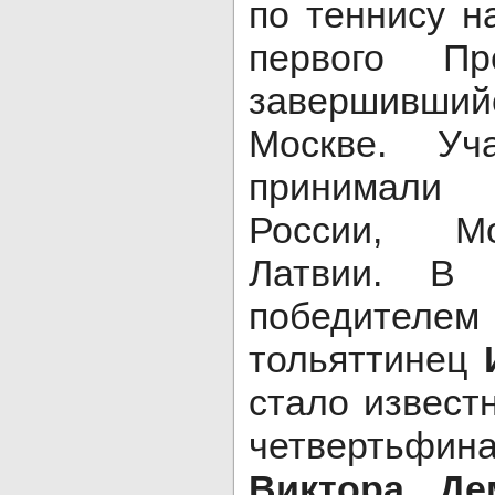
по теннису н
первого Пр
завершивш
Москве. Уч
принимали
России, Мо
Латвии. В 
победи
тольяттинец
стало извест
четвертьф
Виктора Де