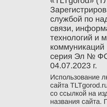
«TLTgorod» (Т
Зарегистриро
службой по на
связи, инфор
технологий и 
коммуникаций 
серия Эл № ФС
04.07.2023 г.
Использование л
сайта TLTgorod.r
со ссылкой на из
названия сайта. 