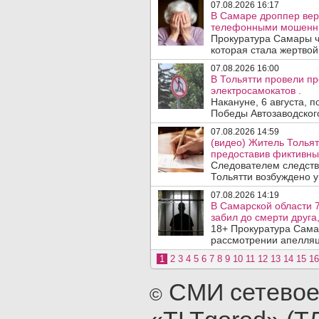
07.08.2026 16:17
В Самаре дроппер вер
телефонными мошенн
Прокуратура Самары ч
которая стала жертво
07.08.2026 16:00
В Тольятти провели п
электросамокатов .
Накануне, 6 августа, 
Победы Автозаводског
07.08.2026 14:59
(видео) Житель Тольят
предоставив фиктивны
Следователем следств
Тольятти возбуждено у
07.08.2026 14:19
В Самарской области 7
забил до смерти друга,
18+ Прокуратура Сама
рассмотрении апелляц
1
2
3
4
5
6
7
8
9
10
11
12
13
14
15
16
СМИ сетевое
©