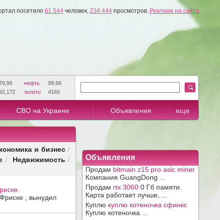
ортал посетило
61 544
человек,
234 444
просмотров.
Реклама на сайте
79,99
нефть
89,66
92,172
золото
4165
СВО на Украине
Объявления
еще
кономика и бизнес
/
Объявления
е
Недвижимость
/
/
Продам
bitmain z15 pro asic miner
Компания GuangDong ...
Продам
rtx 3060
0 Гб памяти.
риске.
Карта работает лучше, ...
Фриске , вынудил
Куплю
куплю котеночка сфинкс
Куплю котеночка ...