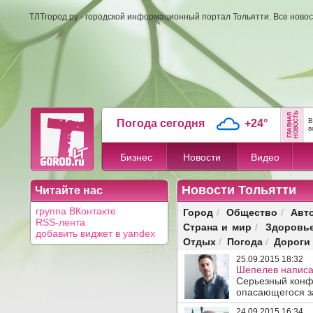
ТЛТгород.ру - городской информационный портал Тольятти. Все новос
В
Погода сегодня
+24°
в
Бизнес
Новости
Видео
Новости Тольятти
Читайте нас
Город
Общество
Авт
группа ВКонтакте
/
/
RSS-лента
Страна и мир
Здоровь
/
добавить виджет в yandex
Отдых
Погода
Дороги
/
/
25.09.2015 18:32
Шепелев написал
Серьезный конф
опасающегося за
24.09.2015 16:34