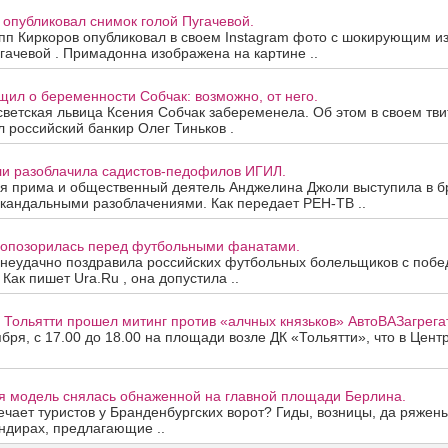
 опубликовал снимок голой Пугачевой.
пп Киркоров опубликовал в своем Instagram фото с шокирующим и
гачевой . Примадонна изображена на картине ..
ил о беременности Собчак: возможно, от него.
ветская львица Ксения Собчак забеременела. Об этом в своем тв
 российский банкир Олег Тиньков .
и разоблачила садистов-педофилов ИГИЛ.
ая прима и общественный деятель Анджелина Джоли выступила в б
кандальными разоблачениями. Как передает РЕН-ТВ ..
 опозорилась перед футбольными фанатами.
неудачно поздравила российских футбольных болельщиков с побед
Как пишет Ura.Ru , она допустила ..
В Тольятти прошел митинг против «алчных князьков» АвтоВАЗагрега
ября, с 17.00 до 18.00 на площади возле ДК «Тольятти», что в Цен
ая модель снялась обнаженной на главной площади Берлина.
ечает туристов у Бранденбургских ворот? Гиды, возницы, да ряже
ндирах, предлагающие ..