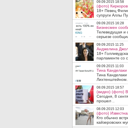
09.09.2015 18:58
(фото) Киркоров
18+ Певец Фили
супруги Аллы Пу
09.09.2015 16:28
Бизнесмен сообщ
Телеведущая и с
серьезе сообщил
09.09.2015 11:25
Анджелина Джол
18+ Голливудск
парламенте со с
09.09.2015 11:03
Тина Канделаки
Тина Канделаки 
Лихтенштейном. 
08.09.2015 18:57
(видео) (фото) 
Сегодня, 8 сент
прошел ..
08.09.2015 12:03
(фото) Известн
Кто обычно встр
кайзеровских му