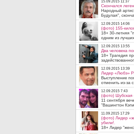
15.09.2015 11:37
Скончался леге
Народный артис
Будулая", сконч
12.09.2015 14:06
(фото) 155-кил
18+ 30-летняя "
одним из лучших
12.09.2015 13:55
Два человека по
18+ Трагедия пр
задействованног
12.09.2015 13:39
Лидер «Любэ» Ра
Выступление поп
отменить из-за 
12.09.2015 7:43
(фото) Шубская 
11 сентября веч
"Вашингтон Кэпи
11.09.2015 17:29
(фото) Лидер «
убили!.
18+ Лидер "женс