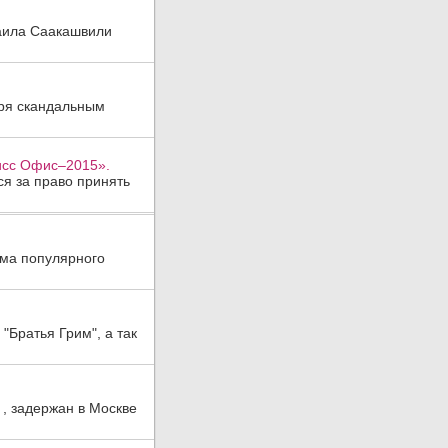
аила Саакашвили
аря скандальным
Мисс Офис–2015».
ся за право принять
ома популярного
"Братья Грим", а так
 , задержан в Москве