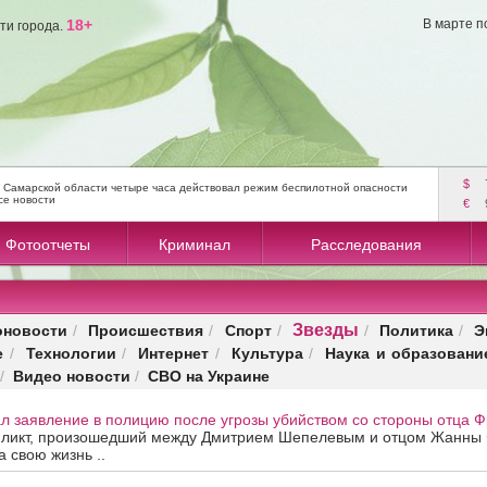
18+
В марте п
ти города.
$
 Самарской области четыре часа действовал режим беспилотной опасности
се новости
€
Фотоотчеты
Криминал
Расследования
Звезды
оновости
Происшествия
Спорт
Политика
Э
/
/
/
/
/
е
Технологии
Интернет
Культура
Наука и образовани
/
/
/
/
Видео новости
СВО на Украине
/
/
 заявление в полицию после угрозы убийством со стороны отца Ф
ликт, произошедший между Дмитрием Шепелевым и отцом Жанны 
 свою жизнь ..