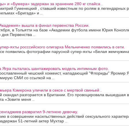
ды» и «Бумера» задержан за хранение 280 кг спайса .
митрий Гуменецкий , ставший известным по ролям в легендарных 
ильмах «Бригада» и ..
«Академия» вышла в финал первенства России.
тября, в Тольятти на базе «Академии футбола имени Юрия Конопл
 дня Первенства ..
упер-яхты росссийского олигарха Мельниченко появились в сети.
ссе появились фотографии парусной супер-яхты «Белая жемчужина»
та Ягра пыталась шантажировать модель интимным фото.
прославленный чешский хоккеист, нападающий "Флориды" Яромир Я
мирую СМИ со ссылкой на ..
мьера Кэмерона уличили в сексе с мертвой свиньей .
 скандал разгорается в Британии. Его провоцировала вышедшая в 
а «Зовите меня ..
сенгаджиев развратил 9-летнюю девочку.
ию в совершении насильственных действий сексуального характер
задержан 51-летний актер Мухтар ..