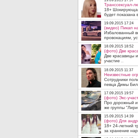
19.09.2015 17:57
Транссексуал-л
18+ Шокирующая
будет показана 
19.09.2015 17:24
(видео) Пикап н
Избалованный в
провокациям, ус
18.09.2015 18:52
(фото) Две крас
Две красавицы и
участие ..
18.09.2015 11:37
Неизвестные ог
Сотрудники поли
певца Димы Била
17.09.2015 19:57
(фото) Экс-учас
Про дорожный ин
же группы "Лирик
15.09.2015 14:39
(фото) Для андр
18+ 24-летний т
за хранение нар