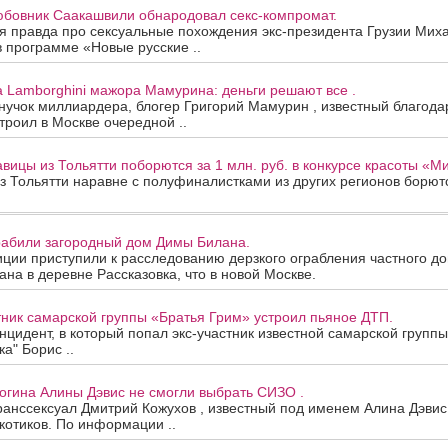
юбовник Саакашвили обнародовал секс-компромат.
 правда про сексуальные похождения экс-президента Грузии Мих
в программе «Новые русские ..
а Lamborghini мажора Мамурина: деньги решают все .
нучок миллиардера, блогер Григорий Мамурин , известный благод
троил в Москве очередной ..
авицы из Тольятти поборются за 1 млн. руб. в конкурсе красоты «
з Тольятти наравне с полуфиналистками из других регионов борют
рабили загородный дом Димы Билана.
ции приступили к расследованию дерзкого ограбления частного д
на в деревне Рассказовка, что в новой Москве.
тник самарской группы «Братья Грим» устроил пьяное ДТП.
цидент, в который попал экс-участник известной самарской группы 
а" Борис ..
огина Алины Дэвис не смогли выбрать СИЗО .
ранссексуал Дмитрий Кожухов , известный под именем Алина Дэвис
котиков. По информации ..