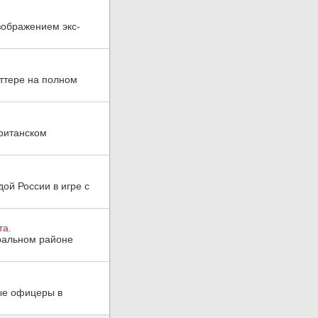
зображением экс-
иттере на полном
ританском
ой России в игре с
та.
тральном районе
ные офицеры в