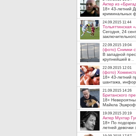
Актер из «Брига
18+ 43-летний Д
криминальных ф
24.09.2015 11:44
Тольяттинская 
Сегодня, 24 сен
заключительного
22.09.2015 19:04
(фото) Снимки с
В западной пре
крупнейшей в ..
22.09.2015 12:01
(фото) Хоккеис
18+ 43-летний 
шантажа, инфор
21.09.2015 14:26
Британского пре
18+ Невероятный
Майкла Эшкрофт
19.09.2015 20:19
Актер Мухтар Гу
18+ По подозрен
летней девочки 