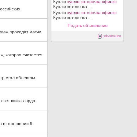
Куплю
куплю котеночка сфинкс
Куплю котеночка ...
российских
Куплю
куплю котеночка сфинкс
Куплю котеночка ...
Подать объявление
ева» проходят матчи
объявления
, которая считается
гр стал объектом
свет книга лорда
а в отношении 9-