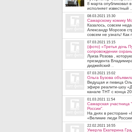
8 марта опубликовал в
исполняет известный .
08.03.2021 15:30
Самарскому комику Мо
Казалось, совсем нед
Александр Морозов стр
совсем не узнать! Как 
07.03.2021 15:15
(фото) «Третья дочь П
сопровождении охран
Луиза Розова , котору
президента Владимира
диджейский ..
07.03.2021 15:02
Ольга Бузова объявил
Ведущая и певица Оль
эфире реалити-шоу «Д
канале ТНТ с конца 202
01.03.2021 11:54
Самарская участница 
России".
На днях в ресторане 
«Великие люди России
22.02.2021 16:55
Умерла Екатерина Град