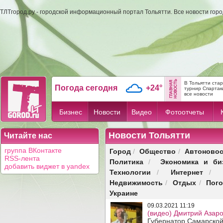
ТЛТгород.ру - городской информационный портал Тольятти. Все новости гор
В Тольятти ста
Погода сегодня
+24°
турнир Спартак
все новости
Бизнес
Новости
Видео
Фотоотчеты
Новости Тольятти
Читайте нас
Город
Общество
Автоновос
группа ВКонтакте
/
/
RSS-лента
Политика
Экономика и би
/
добавить виджет в yandex
Технологии
Интернет
/
/
Недвижимость
Отдых
Пог
/
/
Украине
09.03.2021 11:19
(видео) Дмитрий Азар
Губернатор Самарской