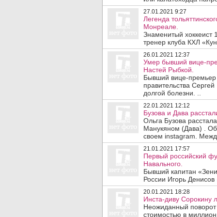
27.01.2021 9:27
Легенда тольяттинског
Монреале.
Знаменитый хоккеист 1
тренер клуба КХЛ «Кун
26.01.2021 12:37
Умер бывший вице-пре
Настей Рыбкой.
Бывший вице-премьер 
правительства Сергей 
долгой болезни. ..
22.01.2021 12:12
Бузова и Дава расстал
Ольга Бузова расстал
Манукяном (Дава) . О
своем instagram. Между
21.01.2021 17:57
Первый российский фу
Навального.
Бывший капитан «Зени
России Игорь Денисов 
20.01.2021 18:28
Инста-диву Сорокину л
Неожиданный поворот в
стоимостью в миллион