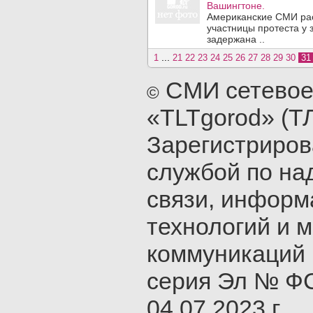
Вашингтоне.
Американские СМИ рас
участницы протеста у 
задержана ..
...
1
21
22
23
24
25
26
27
28
29
30
3
СМИ сетевое
©
«TLTgorod» (Т
Зарегистриро
службой по на
связи, инфор
технологий и 
коммуникаций 
серия Эл № ФС
04.07.2023 г.