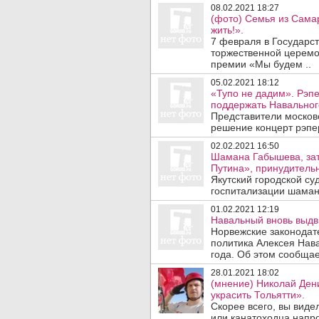
08.02.2021 18:27
(фото) Семья из Сама
жить!».
7 февраля в Государс
торжественной церемо
премии «Мы будем ..
05.02.2021 18:12
«Тупо не дадим». Рэп
поддержать Навальног
Представители москов
решение концерт рэпер
02.02.2021 16:50
Шамана Габышева, зат
Путина», принудительн
Якутский городской с
госпитализации шаман
01.02.2021 12:19
Навальный вновь выдв
Норвежские законодат
политика Алексея Нав
года. Об этом сообщает
28.01.2021 18:02
(мнение) Николай Дени
украсить Тольятти».
Скорее всего, вы виде
или канатоходца напро