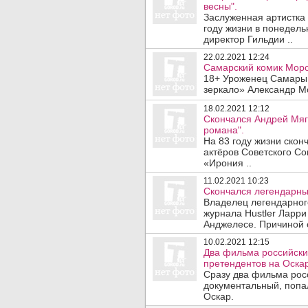
весны".
Заслуженная артистка
году жизни в понедел
директор Гильдии ..
22.02.2021 12:24
Самарский комик Мороз
18+ Уроженец Самары,
зеркало» Александр Мо
18.02.2021 12:12
Скончался Андрей Мягк
романа".
На 83 году жизни скон
актёров Советского Со
«Ирония ..
11.02.2021 10:23
Скончался легендарны
Владелец легендарног
журнала Hustler Ларри
Анджелесе. Причиной с
10.02.2021 12:15
Два фильма российски
претендентов на Оскар
Сразу два фильма рос
документальный, попал
Оскар.